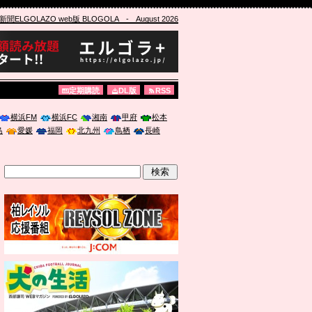
ELGOLAZO web版 BLOGOLA
- August 2026
定期購読
DL版
RSS
横浜FM
横浜FC
湘南
甲府
松本
島
愛媛
福岡
北九州
鳥栖
長崎
」に登壇