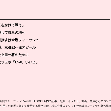
てをかけて戦う」
持して岐阜の地へ
目指すは全勝フィニッシュ
馬、京都戦へ猛アピール
な上里一将のために
にフェホ「いや、いいよ」
新聞エル・ゴラッソweb版 BLOGOLA 内の記事、写真、イラスト、動画、音声などのコン
引用」の範囲を超えて使用する場合には、株式会社スクワッドや当該コンテンツの著作権