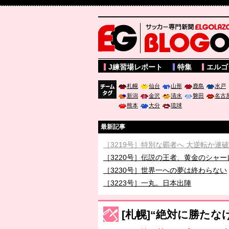
サッカー専門新聞ELGOLAZO web版 BLOGOL
J練習場レポート
特集
エルゴ
札幌
仙台
山形
鹿島
水戸
新潟
金沢
清水
磐田
名古
チーム
熊本
大分
琉球
タグ
最新記事
［3219号］特別な覇者へ 大逆転か連
［3220号］伝説の王者、黄金のシャー
［3230号］世界一への夢は終わらない
［3223号］一丸。日本出陣
［3222号］史上最大のW杯開幕 注目
長谷川 アーリアジャスールさんがシン
[札幌]“絶対に勝た