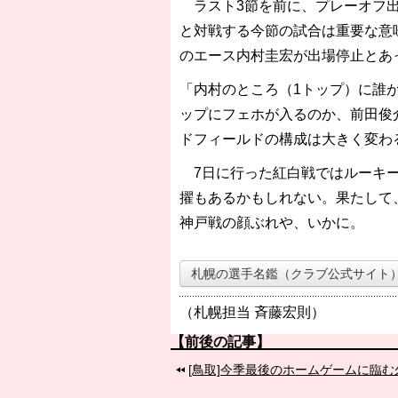
ラスト3節を前に、プレーオフ出
と対戦する今節の試合は重要な意
のエース内村圭宏が出場停止とあ
「内村のところ（1トップ）に誰
ップにフェホが入るのか、前田俊
ドフィールドの構成は大きく変わ
7日に行った紅白戦ではルーキー
擢もあるかもしれない。果たして
神戸戦の顔ぶれや、いかに。
札幌の選手名鑑（クラブ公式サイト
（札幌担当 斉藤宏則）
【前後の記事】
[鳥取]今季最後のホームゲームに臨