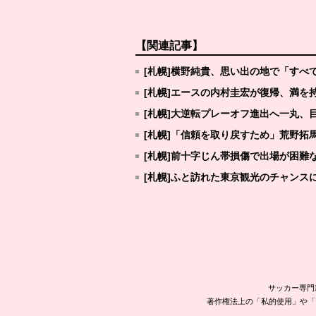
【関連記事】
[札幌]横野純貴、思い出の地で「すべ
[札幌]エースの内村圭宏が復帰、満を
[札幌]大逆転プレーオフ進出へ一丸、
[札幌]「信頼を取り戻すため」荒野拓
[札幌]前十字じん帯損傷で出場が困難
[札幌]ふと訪れた東京観光のチャンス
サッカー専門
著作権法上の「私的使用」や「