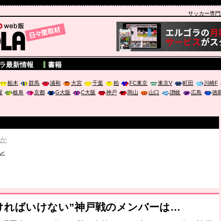
サッカー専門新聞
A
ラ最新情報
書籍
栃木
群馬
浦和
大宮
千葉
柏
FC東京
東京V
町田
川崎F
屋
岐阜
京都
G大阪
C大阪
神戸
岡山
山口
讃岐
広島
徳
破か
レ
は「個」
ポジウム「気候変動から命を守る ～エネルギー危機時代の猛暑対策～
なければいけない”神戸戦のメンバーは…