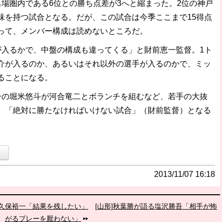
場圏内である6位との勝ち点差が3へと縮まった。2位の神戸
味を持つ試合となる。だが、この試合は今季ここまで15得点
って、メンバー構成は読めないところだ。
が入るかで、中盤の構成も違ってくる」と財前恵一監督。1ト
介が入るのか、あるいはそれ以外の選手が入るのかで、ミッ
ることになる。
の堀米悠斗が河合竜二とボランチを組むなど、若手の大抜
、「絶対に勝たなければいけない試合」（財前監督）となる
）
2013/11/07 16:18
む久保裕一「結果を残したい」
[山形]秋葉勝が語る塩沢勝吾「相手が怖
がるプレーを厭わない」