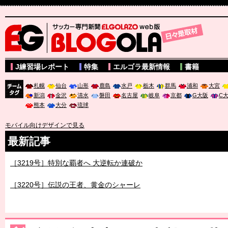
サッカー専門新聞ELGOLAZO web版 BLOGOLA
J練習場レポート
特集
エルゴラ最新情報
書籍
札幌
仙台
山形
鹿島
水戸
栃木
群馬
浦和
大宮
新潟
金沢
清水
磐田
名古屋
岐阜
京都
G大阪
C
チーム
熊本
大分
琉球
タグ
モバイル向けデザインで見る
最新記事
［3219号］特別な覇者へ 大逆転か連破か
［3220号］伝説の王者、黄金のシャーレ
［3230号］世界一への夢は終わらない