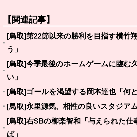
【関連記事】
[鳥取]第22節以来の勝利を目指す横
う」
[鳥取]今季最後のホームゲームに臨む
い」
[鳥取]ゴールを渇望する岡本達也「何
[鳥取]永里源気、相性の良いスタジア
[鳥取]右SBの柳楽智和「与えられた
ば」