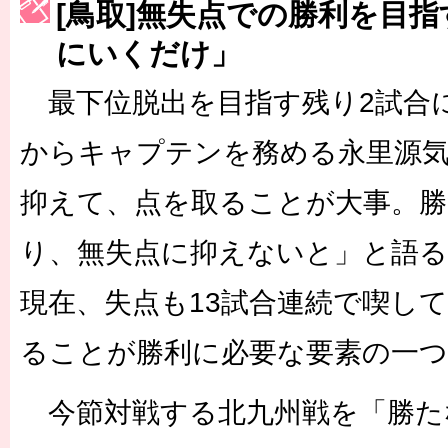
[鳥取]無失点での勝利を目
［3223号］一丸。日本出陣
にいくだけ」
［3222号］史上最大のW杯開幕 注目は「個」
最下位脱出を目指す残り2試合
からキャプテンを務める永里源
抑えて、点を取ることが大事。
り、無失点に抑えないと」と語る
現在、失点も13試合連続で喫し
ることが勝利に必要な要素の一つ
今節対戦する北九州戦を「勝た