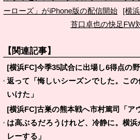
ーローズ」がiPhone版の配信開始
[横
苔口卓也の快足FW
【関連記事】
[横浜FC]今季35試合に出場し6得点の
返って「悔しいシーズンでした。この
いけた」
[横浜FC]古巣の熊本戦へ市村篤司「
は高ぶるだろうけれど、冷静に。横浜
レーする」