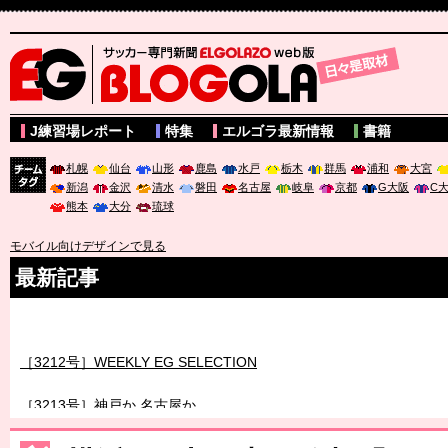
サッカー専門新聞ELGOLAZO web版 BLOGOLA
J練習場レポート
特集
エルゴラ最新情報
書籍
札幌
仙台
山形
鹿島
水戸
栃木
群馬
浦和
大宮
新潟
金沢
清水
磐田
名古屋
岐阜
京都
G大阪
C
チーム
熊本
大分
琉球
タグ
モバイル向けデザインで見る
最新記事
［3211号］世界一への 託されし26人
［3212号］WEEKLY EG SELECTION
［3213号］神戸か 名古屋か