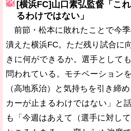
［3214号］WEST制覇
[横浜FC]山口素弘監督「こ
［3215号］WEEKLY EG SELECTION
るわけではない」
［3216号］行く末占うラストワン
前節・松本に敗れたことで今季
［3217号］最高の景色へ出国
潰えた横浜FC。ただ残り試合に
［3218号］WEEKLY EG SELECTION
きに何ができるか。選手として
［3219号］特別な覇者へ 大逆転か連破か
問われている。モチベーション
［3220号］伝説の王者、黄金のシャーレ
（高地系治）と気持ちを引き締め
カーが止まるわけではない」と
も「今週はあえて（選手に対し