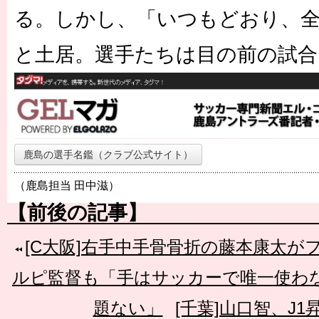
る。しかし、「いつもどおり、
と土居。選手たちは目の前の試合
鹿島の選手名鑑（クラブ公式サイト）
（鹿島担当 田中滋）
【前後の記事】
[C大阪]右手中手骨骨折の藤本康太が
ルピ監督も「手はサッカーで唯一使わ
題ない」
[千葉]山口智、J