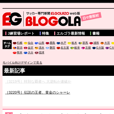
サッカー専門新聞ELGOLAZO web版 BLOGOLA
J練習場レポート
特集
エルゴラ最新情報
書籍
札幌
仙台
山形
鹿島
水戸
栃木
群馬
浦和
大宮
新潟
金沢
清水
磐田
名古屋
岐阜
京都
G大阪
C
チーム
熊本
大分
琉球
タグ
モバイル向けデザインで見る
最新記事
［3219号］特別な覇者へ 大逆転か連破か
［3220号］伝説の王者、黄金のシャーレ
［3230号］世界一への夢は終わらない