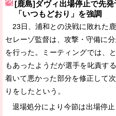
[鹿島]ダヴィ出場停止で先
［3223号］一丸。日本出陣
「いつもどおり」を強調
［3222号］史上最大のW杯開幕 注目は「個」
23日、浦和との決戦に敗れた
長谷川 アーリアジャスールさんがシンポジウム「気候変動から命を
セレーゾ監督は、攻撃・守備に分
を行った。ミーティングでは、
もあったようだが選手を叱責す
着いて悪かった部分を修正して次
りをしたという。
退場処分により今節は出場停止