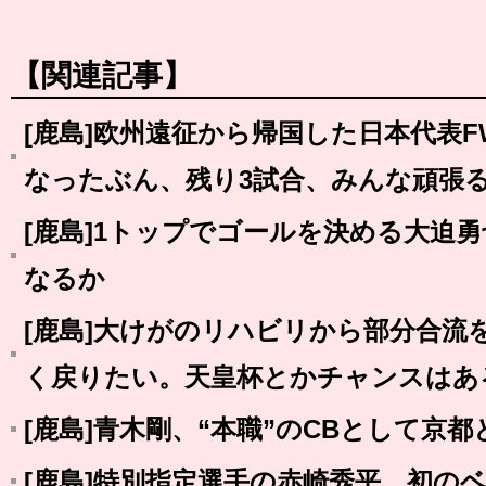
【関連記事】
[鹿島]欧州遠征から帰国した日本代表
なったぶん、残り3試合、みんな頑張
[鹿島]1トップでゴールを決める大迫
なるか
[鹿島]大けがのリハビリから部分合流
く戻りたい。天皇杯とかチャンスはあ
[鹿島]青木剛、“本職”のCBとして京
[鹿島]特別指定選手の赤崎秀平、初の