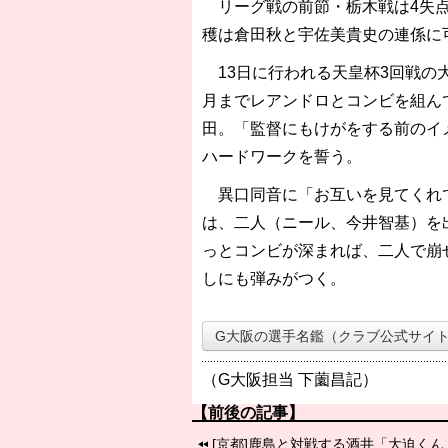
リーグ戦の前節・栃木戦は4失点
穫は倉田秋と宇佐美貴史の連係に
13日に行われる天皇杯3回戦の
月までレアンドロとコンビを組ん
田。「監督にもけがをする前のイ
ハードワークを誓う。
異口同音に「お互いを見てくれて
は、二人（ニール、今井智基）を
っとコンビが深まれば、二人で崩
しにも弾みがつく。
G大阪の選手名鑑（クラブ公式サイ
（G大阪担当 下薗昌記）
【前後の記事】
[京都]鹿島と対戦する酒井「大迫く