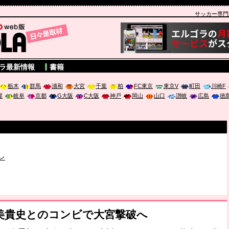
サッカー専門新聞
A
ラ最新情報
書籍
栃木
群馬
浦和
大宮
千葉
柏
FC東京
東京V
町田
川崎F
屋
岐阜
京都
G大阪
C大阪
神戸
岡山
山口
讃岐
広島
徳
破か
レ
は「個」
ポジウム「気候変動から命を守る ～エネルギー危機時代の猛暑対策～
佐美貴史とのコンビで大宮撃破へ