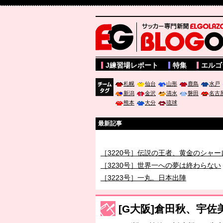
サッカー専門新聞ELGOLAZO web版 BLOGOL
J練習場レポート
特集
エルゴ
札幌
仙台
山形
鹿島
水戸
新潟
金沢
清水
磐田
名古
チーム
熊本
大分
琉球
タグ
最新記事
［3219号］特別な覇者へ 大逆転か連
［3220号］伝説の王者、黄金のシャー
［3230号］世界一への夢は終わらない
［3223号］一丸。日本出陣
［3222号］史上最大のW杯開幕 注目
長谷川 アーリアジャスールさんがシン
[G大阪]倉田秋、宇