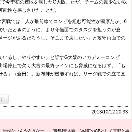
で今季初の連敗を喫したG大阪。ただ、チームの数少ない収
可能性を感じさせたことだ。
大宮戦では二人が最前線でコンビを組む可能性が濃厚だが、6
でいたときのように、より守備面でのタスクを担うのが倉
メージがあるだろうし、そこまで戻したい」と攻守両面での
いるし、やりやすい」と話すG大阪のアカデミーコンビ
出場停止で欠く大宮の最終ラインにも脅威になるはず。「も
せる」（倉田）。新布陣が機能すれば、リーグ戦での立て直
ト）
2013/10/12 20:33
ん、半端ないんやろうなー」
[鹿島]青木剛、“本職”のCBとして京都と再