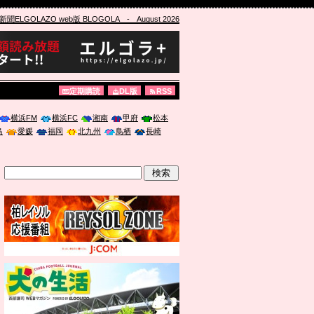
ELGOLAZO web版 BLOGOLA
- August 2026
定期購読
DL版
RSS
横浜FM
横浜FC
湘南
甲府
松本
島
愛媛
福岡
北九州
鳥栖
長崎
」に登壇