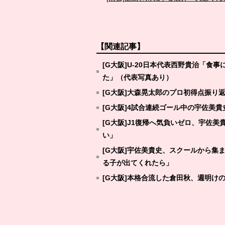
【関連記事】
[G大阪]U-20日本代表西野貴治「
た」（代表写真あり）
[G大阪]大森晃太郎のプロ初得点振り
[G大阪]4試合連続ゴール中の宇佐美
[G大阪]J1復帰へ気負いゼロ、宇佐
い」
[G大阪]宇佐美貴史、スクールから
る子が出てくれたら」
[G大阪]本格合流した倉田秋、週明け