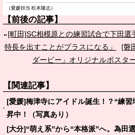
（愛媛担当 松本隆志）
【前後の記事】
[町田]SC相模原との練習試合で下田選
特長を出すことがプラスになる」
[磐
ダービー」オリジナルポスタ
【関連記事】
[愛媛]梅津寺にアイドル誕生！？“練
昇中！（写真あり）
[大分]“萌え系”から“本格派”へ。為