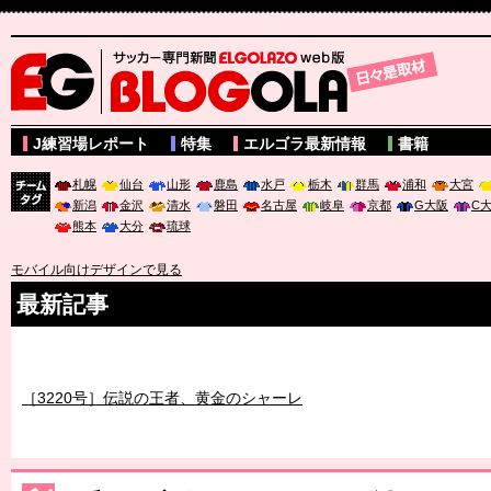
サッカー専門新聞ELGOLAZO web版 BLOGOLA
J練習場レポート
特集
エルゴラ最新情報
書籍
札幌
仙台
山形
鹿島
水戸
栃木
群馬
浦和
大宮
新潟
金沢
清水
磐田
名古屋
岐阜
京都
G大阪
C
チーム
熊本
大分
琉球
タグ
モバイル向けデザインで見る
最新記事
［3219号］特別な覇者へ 大逆転か連破か
［3220号］伝説の王者、黄金のシャーレ
［3230号］世界一への夢は終わらない