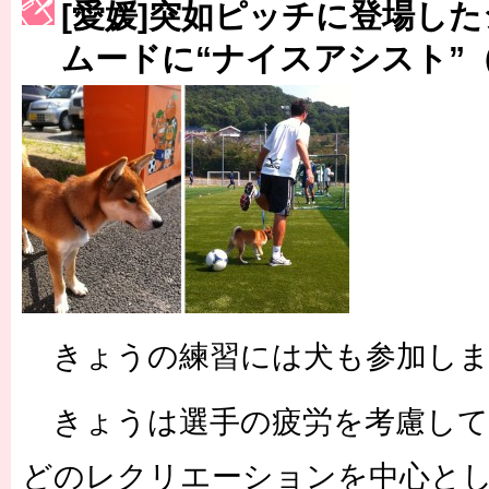
[愛媛]突如ピッチに登場し
［3223号］一丸。日本出陣
ムードに“ナイスアシスト”
［3222号］史上最大のW杯開幕 注目は「個」
長谷川 アーリアジャスールさんがシンポジウム「気候変動から命を
きょうの練習には犬も参加しま
きょうは選手の疲労を考慮して
どのレクリエーションを中心と