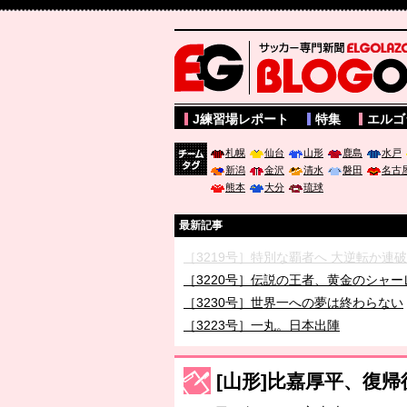
サッカー専門新聞ELGOLAZO web版 BLOGOL
J練習場レポート
特集
エルゴ
札幌
仙台
山形
鹿島
水戸
新潟
金沢
清水
磐田
名古
チーム
熊本
大分
琉球
タグ
最新記事
［3219号］特別な覇者へ 大逆転か連
［3220号］伝説の王者、黄金のシャー
［3230号］世界一への夢は終わらない
［3223号］一丸。日本出陣
［3222号］史上最大のW杯開幕 注目
長谷川 アーリアジャスールさんがシン
[山形]比嘉厚平、復