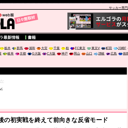
サッカー専門新聞
A
ラ最新情報
書籍
栃木
群馬
浦和
大宮
千葉
柏
FC東京
東京V
町田
川崎F
屋
岐阜
京都
G大阪
C大阪
神戸
岡山
山口
讃岐
広島
徳
破か
レ
は「個」
ポジウム「気候変動から命を守る ～エネルギー危機時代の猛暑対策～
帰後の初実戦を終えて前向きな反省モード