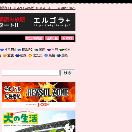
ELGOLAZO web版 BLOGOLA
- August 2026
定期購読
DL版
RSS
横浜FM
横浜FC
湘南
甲府
松本
島
愛媛
福岡
北九州
鳥栖
長崎
」に登壇