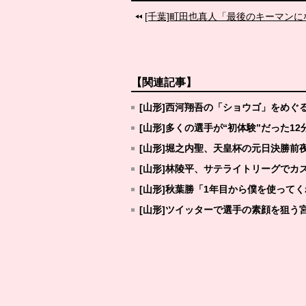
[千葉]町田也真人「最後のキーマン
【関連記事】
[山形]西河翔吾の「ショウゴ」をめぐ
[山形]多くの選手が“初体験”だった1
[山形]堀之内聖、天皇杯の元日決勝前
[山形]林陵平、サテライトリーグでカ
[山形]秋葉勝「1年目から僕を使って
[山形]ツイッターで選手の素顔を狙う