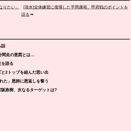
になりたい」
[清水]全体練習に復帰した平岡康裕、甲府戦のポイントを
語る
る話
2分間走の意図とは…
夜を語る
ズと2トップを組んだ思い出
くれた」恩師に恩返しを誓う
宮阪政樹、次なるターゲットは?