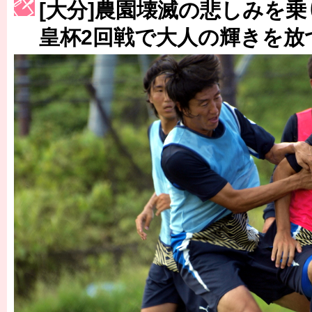
[大分]農園壊滅の悲しみを
［3223号］一丸。日本出陣
皇杯2回戦で大人の輝きを放
［3222号］史上最大のW杯開幕 注目は「個」