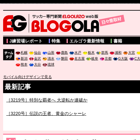
サッカー専門新聞ELGOLAZO web版 BLOGOLA
J練習場レポート
特集
エルゴラ最新情報
書籍
札幌
仙台
山形
鹿島
水戸
栃木
群馬
浦和
大宮
新潟
金沢
清水
磐田
名古屋
岐阜
京都
G大阪
C
チーム
熊本
大分
琉球
タグ
モバイル向けデザインで見る
最新記事
［3219号］特別な覇者へ 大逆転か連破か
［3220号］伝説の王者、黄金のシャーレ
［3230号］世界一への夢は終わらない