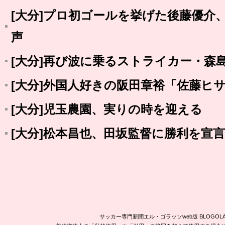
[大分]プロ初ゴールを挙げた後藤優介
声
[大分]再び波に乗るストライカー・森
[大分]外国人好きの阪田章裕「佐藤ヒ
[大分]児玉農園、実りの時を迎える
[大分]松本昌也、田坂監督に勝利を宣
サッカー専門新聞エル・ゴラッソweb版 BLOG