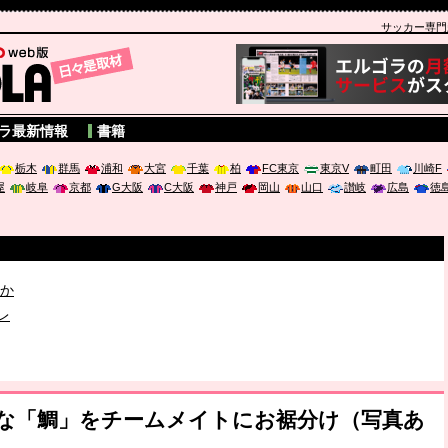
サッカー専門新聞
A
ラ最新情報
書籍
栃木
群馬
浦和
大宮
千葉
柏
FC東京
東京V
町田
川崎F
屋
岐阜
京都
G大阪
C大阪
神戸
岡山
山口
讃岐
広島
徳
破か
レ
は「個」
派な「鯛」をチームメイトにお裾分け（写真あ