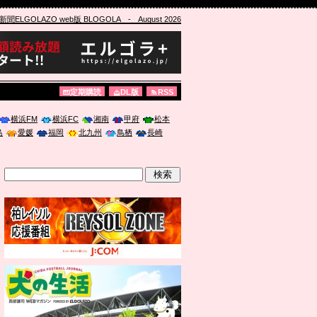
ELGOLAZO web版 BLOGOLA
- August 2026
定期購読
DL版
RSS
横浜FM
横浜FC
湘南
甲府
松本
島
愛媛
福岡
北九州
鳥栖
長崎