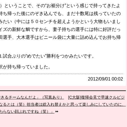
）ということで、その“お裾分け”という感じで持ってきたよ
持ち帰った後にのぞき込んでも、まだ十数尾は残っていたの
みたい（中には５０センチを超えようかという大物もいまし
イズの新鮮な鯛ですから、妻子持ちの選手には特に好評だっ
田選手、大木選手はビニール袋に大量に詰め込んでお持ち帰
試合ぶりの“めでたい”勝利をつかみたいです。
訳が持ち帰っていました。
2012/09/01 00:02
とできるチームなんだよ」（写真あり）
[C大阪]復帰会見で早速クルピジ
なるとは（笑）担当者は総入れ替えかと思って楽しみにしていたのに、
わらない顔ぶれですね（笑）」