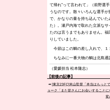
て帰れ”って言われて」（前野選手
うなのです。散々いろんな選手が
で、かなりの量を持ち込んでいた
た）。瀬戸内海で取れた立派なサ
たのは言うまでもありません。福
りしていました。
今節はこの鯛の差し入れで、１１
ちなみに一番大物の鯛は北島通
（愛媛担当 松本隆志）
【前後の記事】
[東京23FC]米山監督「本当はもっ
ョーク「また皆さんにお会いすることに
変