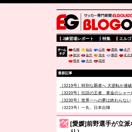
サッカー専門新聞ELGOLAZO web版 BLOGOL
J練習場レポート
特集
エルゴ
札幌
仙台
山形
鹿島
水戸
新潟
金沢
清水
磐田
名古
チーム
熊本
大分
琉球
タグ
最新記事
［3219号］特別な覇者へ 大逆転か連
［3220号］伝説の王者、黄金のシャー
［3230号］世界一への夢は終わらない
［3223号］一丸。日本出陣
［3222号］史上最大のW杯開幕 注目
[愛媛]前野選手が立
り）