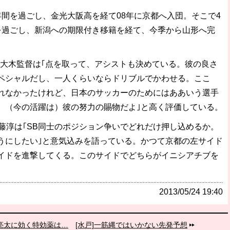
間を過ごし、金光大阪高を経て08年に京都へ入団。そこで4
を過ごし、新潟への期限付き移籍を経て、今季から山形へ完
大木監督は｢点を取って、アシストも決めている。彼の良さ
ペシャルだし、一人くらいならドリブルでかわせる。ここ
れなかったけれど、日本のサッカーのためにはああいう選手
。（今の活躍は）彼の努力の賜物だよ｣と高く評価している。
藤淳は｢SB同士のポジション争いでどれだけ押し込めるか。
うにしたい｣と意気込みを語っている。かつて京都の左サイド
イドを進撃してくる。このサイドでどちらがイニシアチブを
。
2013/05/24 19:40
辺亮太に効く特効薬は…
[水戸]一筋縄ではいかない先発予想