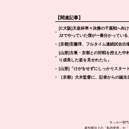
【関連記事】
[C大阪]天皇杯準々決勝の千葉戦へ向
J2でやっていた僕が一番分かっている
[京都]安藤淳、フルタイム連続試合出
[山形]古巣・京都との対戦を控えた
り成長した姿を見せれたら」
[山形]「けがをせずにしっかりスター
［京都］大木監督に、記者からの誕生
サッカー専門
著作権法上の「私的使用」や「