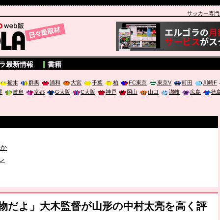
サッカー専門新聞
A
ラ最新情報
書籍
栃木
群馬
浦和
大宮
千葉
柏
FC東京
東京V
町田
川崎F
屋
岐阜
京都
G大阪
C大阪
神戸
岡山
山口
讃岐
広島
徳
破か
レ
は「個」
賜物だよ」大木監督が山形の中村太亮を高く評