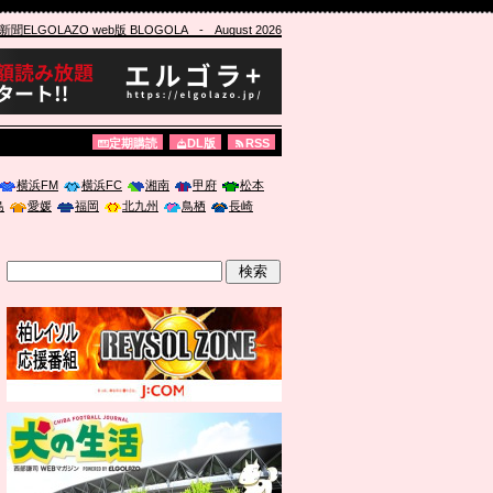
ELGOLAZO web版 BLOGOLA
- August 2026
定期購読
DL版
RSS
横浜FM
横浜FC
湘南
甲府
松本
島
愛媛
福岡
北九州
鳥栖
長崎