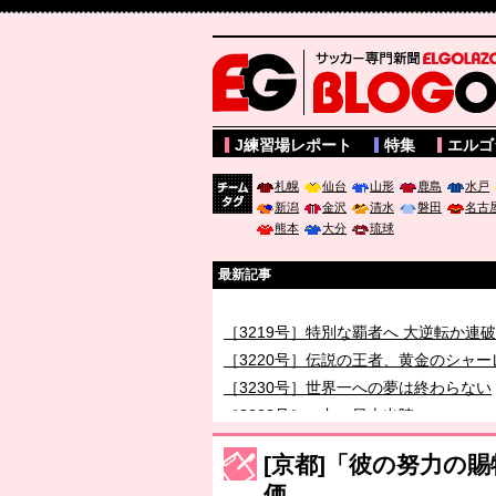
サッカー専門新聞ELGOLAZO web版 BLOGOL
J練習場レポート
特集
エルゴ
札幌
仙台
山形
鹿島
水戸
新潟
金沢
清水
磐田
名古
チーム
熊本
大分
琉球
タグ
最新記事
［3219号］特別な覇者へ 大逆転か連
［3220号］伝説の王者、黄金のシャー
［3230号］世界一への夢は終わらない
［3223号］一丸。日本出陣
［3222号］史上最大のW杯開幕 注目
[京都]「彼の努力の
価