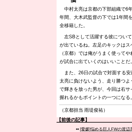
中村太亮は京都の下部組織で6年
年間、大木武監督の下では1年間
全移籍した。
左SBとして活躍する彼について
が出ているね。左足のキックはス
（京都）では俺がうまく使ってや
が試合に出ていくのはいいことだ
また、26日の試合で対面する安
太亮に負けないよう、走り勝つよ
で輝きを放った男が、今回は右サ
握れるかもポイントの一つになる
（京都担当 雨堤俊祐）
【前後の記事】
[愛媛]悩める巨人FWの渡