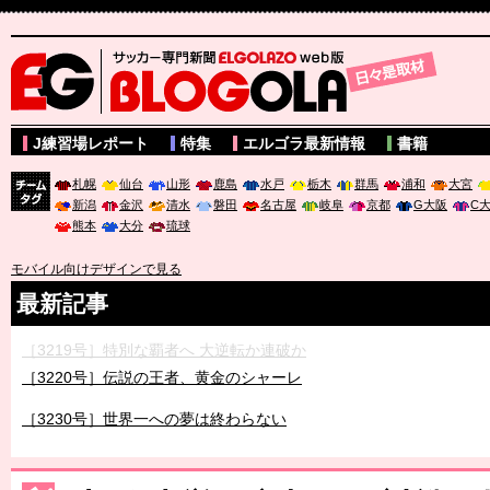
サッカー専門新聞ELGOLAZO web版 BLOGOLA
J練習場レポート
特集
エルゴラ最新情報
書籍
札幌
仙台
山形
鹿島
水戸
栃木
群馬
浦和
大宮
新潟
金沢
清水
磐田
名古屋
岐阜
京都
G大阪
C
チーム
熊本
大分
琉球
タグ
モバイル向けデザインで見る
最新記事
［3219号］特別な覇者へ 大逆転か連破か
［3220号］伝説の王者、黄金のシャーレ
［3230号］世界一への夢は終わらない
［3223号］一丸。日本出陣