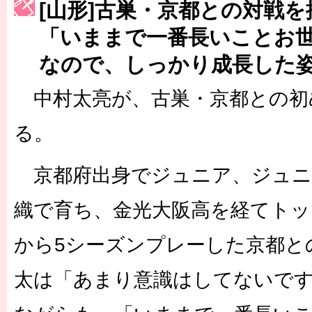
[山形]古巣・京都との対戦
［3222号］史上最大のW杯開幕 注目は「個」
「いままで一番長いことお
長谷川 アーリアジャスールさんがシンポジウム「気候変動から命を
なので、しっかり成長した
中村太亮が、古巣・京都との初
る。
京都府出身でジュニア、ジュニ
織で育ち、金光大阪高を経てトッ
から5シーズンプレーした京都と
太は「あまり意識はしてないで