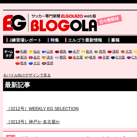
サッカー専門新聞ELGOLAZO web版 BLOGOLA
J練習場レポート
特集
エルゴラ最新情報
書籍
札幌
仙台
山形
鹿島
水戸
栃木
群馬
浦和
大宮
新潟
金沢
清水
磐田
名古屋
岐阜
京都
G大阪
C
チーム
熊本
大分
琉球
タグ
モバイル向けデザインで見る
最新記事
［3211号］世界一への 託されし26人
［3212号］WEEKLY EG SELECTION
［3213号］神戸か 名古屋か