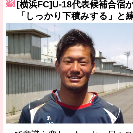
［3214号］WEST制覇
[横浜FC]U-18代表候補合
［3215号］WEEKLY EG SELECTION
「しっかり下積みする」と
［3216号］行く末占うラストワン
［3217号］最高の景色へ出国
［3218号］WEEKLY EG SELECTION
［3219号］特別な覇者へ 大逆転か連破か
［3220号］伝説の王者、黄金のシャーレ