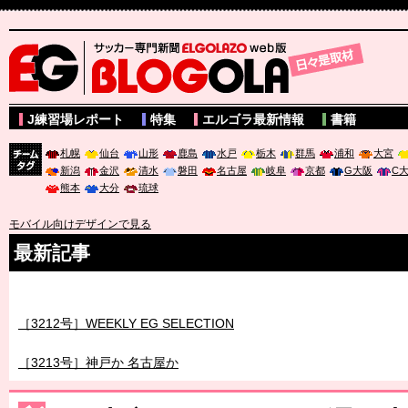
サッカー専門新聞ELGOLAZO web版 BLOGOLA
J練習場レポート
特集
エルゴラ最新情報
書籍
札幌
仙台
山形
鹿島
水戸
栃木
群馬
浦和
大宮
新潟
金沢
清水
磐田
名古屋
岐阜
京都
G大阪
C
チーム
熊本
大分
琉球
タグ
モバイル向けデザインで見る
最新記事
［3211号］世界一への 託されし26人
［3212号］WEEKLY EG SELECTION
［3213号］神戸か 名古屋か