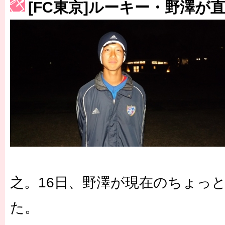
［3214号］WEST制覇
[FC東京]ルーキー・野澤が
［3215号］WEEKLY EG SELECTION
［3216号］行く末占うラストワン
［3217号］最高の景色へ出国
［3218号］WEEKLY EG SELECTION
［3219号］特別な覇者へ 大逆転か連破か
［3220号］伝説の王者、黄金のシャーレ
之。16日、野澤が現在のちょっ
た。