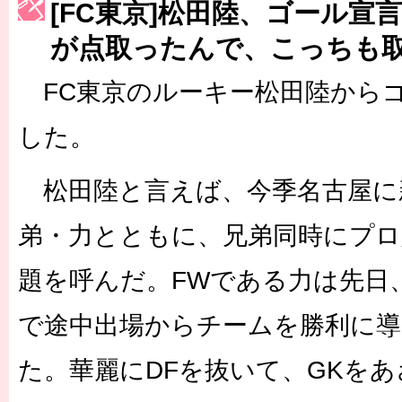
[FC東京]松田陸、ゴール宣
［3223号］一丸。日本出陣
が点取ったんで、こっちも
［3222号］史上最大のW杯開幕 注目は「個」
FC東京のルーキー松田陸から
した。
松田陸と言えば、今季名古屋に
弟・力とともに、兄弟同時にプ
題を呼んだ。FWである力は先日、
で途中出場からチームを勝利に導
た。華麗にDFを抜いて、GKを