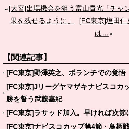
[大宮]出場機会を狙う富山貴光「チ
果を残せるように」
[FC東京]塩田
は…
【関連記事】
[FC東京]野澤英之、ボランチでの覚悟
[FC東京]Jリーグヤマザキナビスコカ
勝を誓う武藤嘉紀
[FC東京]ラサッド加入。早ければ次
[FC東京]ナビスコカップ第4節・鳥