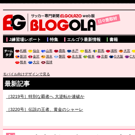
サッカー専門新聞ELGOLAZO web版 BLOGOLA
J練習場レポート
特集
エルゴラ最新情報
書籍
札幌
仙台
山形
鹿島
水戸
栃木
群馬
浦和
大宮
新潟
金沢
清水
磐田
名古屋
岐阜
京都
G大阪
C
チーム
熊本
大分
琉球
タグ
モバイル向けデザインで見る
最新記事
［3219号］特別な覇者へ 大逆転か連破か
［3220号］伝説の王者、黄金のシャーレ
［3230号］世界一への夢は終わらない