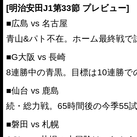
[明治安田J1第33節 プレビュー]
■広島 vs 名古屋
青山&パト不在。ホーム最終戦で
■G大阪 vs 長崎
8連勝中の青黒。目標は10連勝で
■仙台 vs 鹿島
続・総力戦。65時間後の今季55
■磐田 vs 札幌