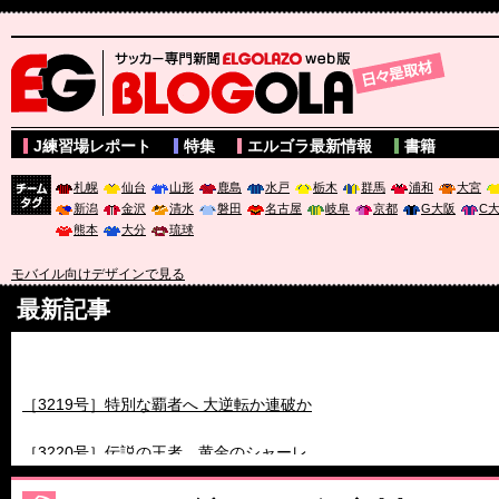
サッカー専門新聞ELGOLAZO web版 BLOGOLA
J練習場レポート
特集
エルゴラ最新情報
書籍
札幌
仙台
山形
鹿島
水戸
栃木
群馬
浦和
大宮
新潟
金沢
清水
磐田
名古屋
岐阜
京都
G大阪
C
チーム
熊本
大分
琉球
タグ
モバイル向けデザインで見る
最新記事
［3218号］WEEKLY EG SELECTION
［3219号］特別な覇者へ 大逆転か連破か
［3220号］伝説の王者、黄金のシャーレ