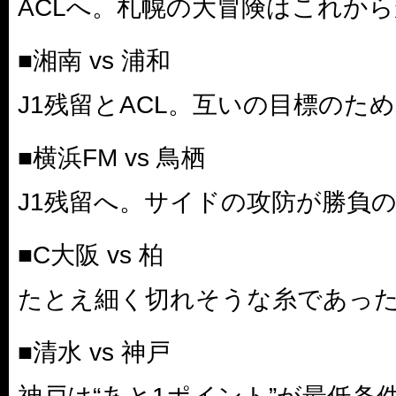
ACLへ。札幌の大冒険はこれか
■湘南 vs 浦和
J1残留とACL。互いの目標のた
■横浜FM vs 鳥栖
J1残留へ。サイドの攻防が勝負
■C大阪 vs 柏
たとえ細く切れそうな糸であっ
■清水 vs 神戸