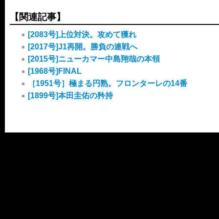
【関連記事】
[2083号]上位対決。攻めて獲れ
[2017号]J1再開。勝負の連戦へ
[2015号]ニューカマー中島翔哉の本領
[1968号]FINAL
［1951号］極まる円熟。フロンターレの14番
[1899号]本田圭佑の矜持