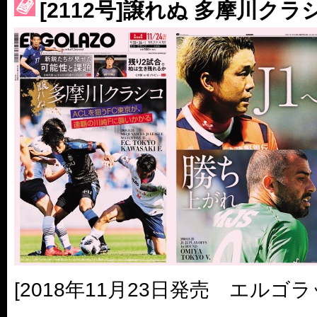
[2112号]譲れぬ 多摩川クラ
［3230号］世界一への夢は終わらない
［3223号］一丸。日本出陣
［3222号］史上最大のW杯開幕 注目は「個」
[2018年11月23日発売 エルゴラ