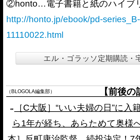
②honto…電子書籍と紙のハイ
http://honto.jp/ebook/pd-series_
11110022.html
エル・ゴラッソ定期購読・
【前後の
（BLOGOLA編集部）
［C大阪］“いい夫婦の日”に入
ら1年が経ち、あらためて奥様
本］反町康治監督、続投決定！7