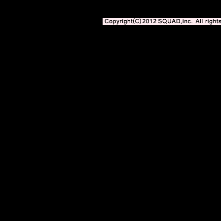
となります。
Copyright(C)2010-2012 SQUAD,inc. All righ