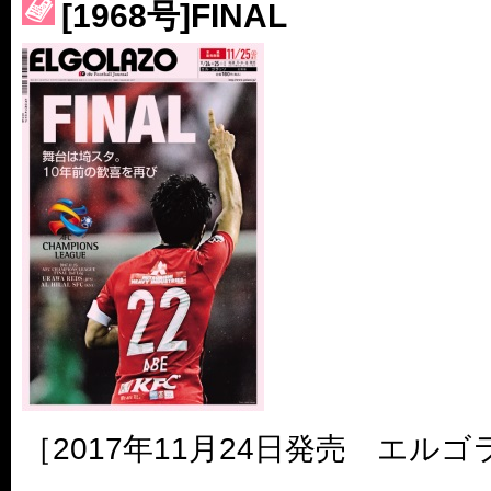
[1968号]FINAL
［3217号］最高の景色へ出国
［3218号］WEEKLY EG SELECTION
［3219号］特別な覇者へ 大逆転か連破か
［3220号］伝説の王者、黄金のシャーレ
［2017年11月24日発売 エルゴ