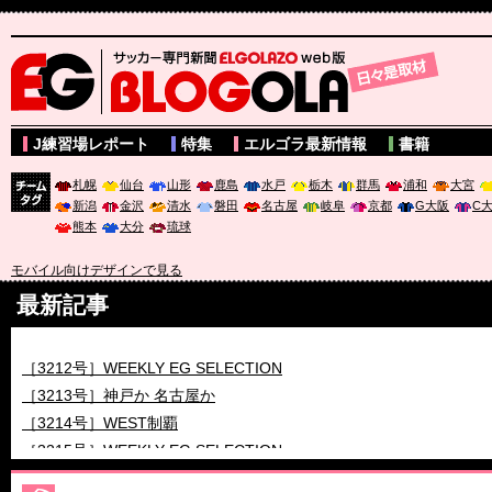
サッカー専門新聞ELGOLAZO web版 BLOGOLA
J練習場レポート
特集
エルゴラ最新情報
書籍
札幌
仙台
山形
鹿島
水戸
栃木
群馬
浦和
大宮
新潟
金沢
清水
磐田
名古屋
岐阜
京都
G大阪
C
チーム
熊本
大分
琉球
タグ
モバイル向けデザインで見る
最新記事
［3211号］世界一への 託されし26人
［3212号］WEEKLY EG SELECTION
［3213号］神戸か 名古屋か
［3214号］WEST制覇
［3215号］WEEKLY EG SELECTION
［3216号］行く末占うラストワン