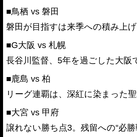
■鳥栖 vs 磐田
磐田が目指すは来季への積み上げ
■G大阪 vs 札幌
長谷川監督、5年を過ごした大阪
■鹿島 vs 柏
リーグ連覇は、深紅に染まった聖
■大宮 vs 甲府
譲れない勝ち点3。残留への“必勝