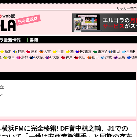
サッカー専門新聞
A
ラ最新情報
書籍
栃木
群馬
浦和
大宮
千葉
柏
FC東京
東京V
町田
川崎F
屋
岐阜
京都
G大阪
C大阪
神戸
岡山
山口
讃岐
広島
徳
破か
レ
は「個」
横浜FMに完全移籍! DF畠中槙之輔、J1での
について「一番は安西幸輝選手」と同期の存在