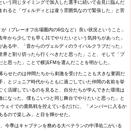
いう同じタイミングで加入した選手に続いて会見に臨んだ
まれると「ヴェルディとは違う雰囲気なので緊張した」と苦
が（プレーオフ出場圏内の6位など）良い状況ということ」
去年から少しでも早くJ1でやりたいという気持ちがあった」
がある中、「昔からのヴェルディのライバルクラブだった」
世界と割り切ったら行くべきだと思った」こと、そして「プ
だと思った」ことで横浜FMを選んだことを明かした。
募らせたのは仲間たちから刺激を受けたことも大きな要因だ
手」とジュニア時代からともに過ごしていた仲間の名前を挙
ごく活躍しているのを見ると、自分たちが学んできた環境は
激になった。僕もこいつと同じ舞台でやりたいと思った」と
アウェイでの鹿島戦を控えているだけに、「メンバーに入るか
あるので楽しみ」と目を輝かせた。
、今季はキャプテンを務める大ベテランの中澤佑二がいる