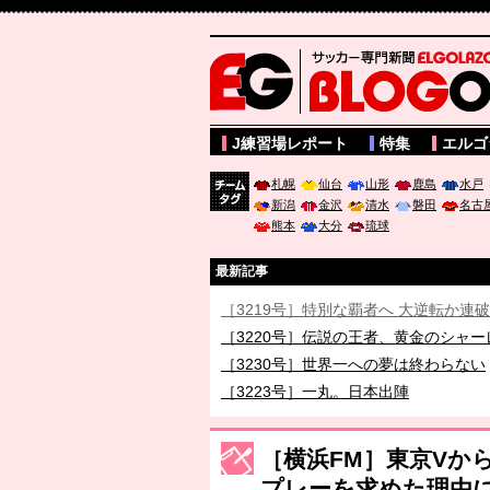
サッカー専門新聞ELGOLAZO web版 BLOGOL
J練習場レポート
特集
エルゴ
札幌
仙台
山形
鹿島
水戸
新潟
金沢
清水
磐田
名古
チーム
熊本
大分
琉球
タグ
最新記事
［3219号］特別な覇者へ 大逆転か連
［3220号］伝説の王者、黄金のシャー
［3230号］世界一への夢は終わらない
［3223号］一丸。日本出陣
［3222号］史上最大のW杯開幕 注目
［横浜FM］東京Vから
プレーを求めた理由