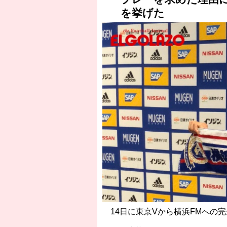
を挙げた
14日に東京Vから横浜FMへの