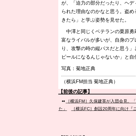
が、「迫力の部分だったり、ヘデ
られた理由なのかなと思う。盗め
きたら」と学ぶ姿勢を見せた。
中澤と同じくベテランの栗原勇蔵
富なライバルが多いが、自身のプ
り、攻撃の時の縦パスだと思う」
ピールになるんじゃないか」と自
写真：菊地正典
（横浜FM担当 菊地正典）
【前後の記事】
［横浜FM］久保建英が入団会見。
た」
［横浜FC］創設20周年に向け『