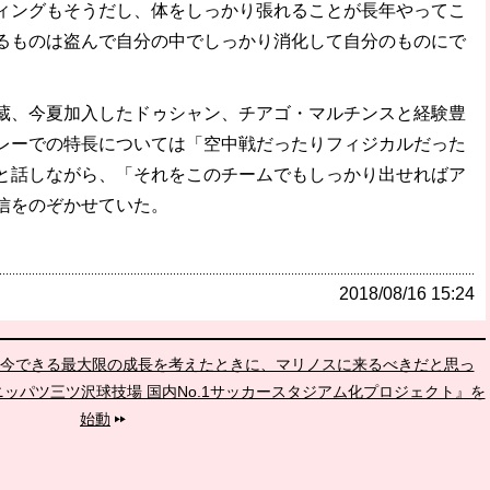
ィングもそうだし、体をしっかり張れることが長年やってこ
るものは盗んで自分の中でしっかり消化して自分のものにで
、今夏加入したドゥシャン、チアゴ・マルチンスと経験豊
レーでの特長については「空中戦だったりフィジカルだった
と話しながら、「それをこのチームでもしっかり出せればア
信をのぞかせていた。
2018/08/16 15:24
「今できる最大限の成長を考えたときに、マリノスに来るべきだと思っ
ニッパツ三ツ沢球技場 国内No.1サッカースタジアム化プロジェクト』を
始動