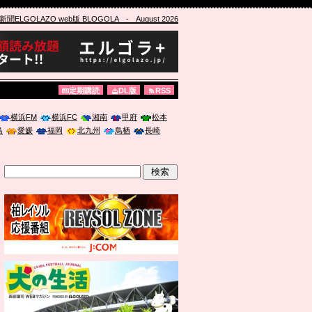
ELGOLAZO web版 BLOGOLA
- August 2026
定期購読
DL版
RSS
横浜FM
横浜FC
湘南
甲府
松本
島
愛媛
福岡
北九州
鳥栖
長崎