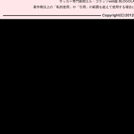
サッカー専門新聞エル・ゴラッソweb版 BLOG
著作権法上の「私的使用」や「引用」の範囲を超えて使用する場合
Copyright(C)2010-20