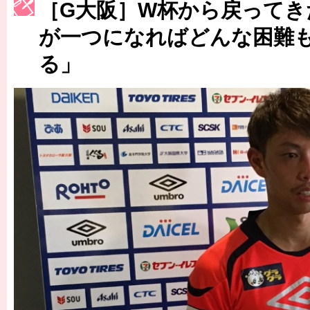
［G大阪］W杯から戻ってき
［3217号］最高の景色へ出国
が一つになればどんな困難
［3218号］WEEKLY EG SELECTION
［3219号］特別な覇者へ 大逆転か連破か
る」
［3220号］伝説の王者、黄金のシャーレ