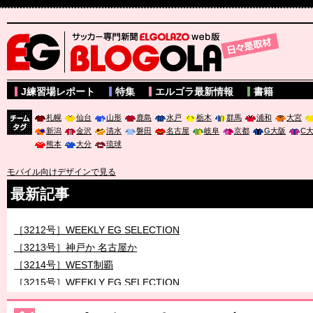
サッカー専門新聞ELGOLAZO web版 BLOGOLA
J練習場レポート
特集
エルゴラ最新情報
書籍
札幌
仙台
山形
鹿島
水戸
栃木
群馬
浦和
大宮
新潟
金沢
清水
磐田
名古屋
岐阜
京都
G大阪
C
チーム
熊本
大分
琉球
タグ
モバイル向けデザインで見る
最新記事
［3212号］WEEKLY EG SELECTION
［3213号］神戸か 名古屋か
［3214号］WEST制覇
［3215号］WEEKLY EG SELECTION
［3216号］行く末占うラストワン