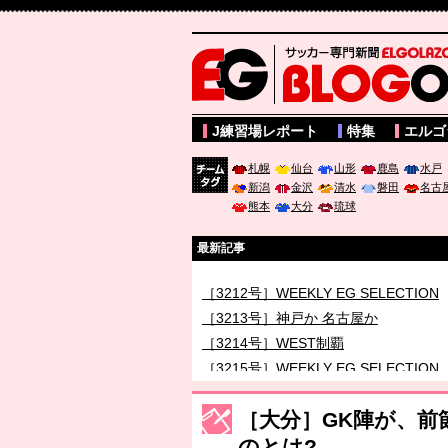
サッカー専門新聞ELGOLAZO web版 BLOGOL
J練習場レポート
特集
エルゴ
札幌
仙台
山形
鹿島
水戸
新潟
金沢
清水
磐田
名古
チーム
熊本
大分
琉球
タグ
最新記事
［3211号］世界一への 託されし26人
［3212号］WEEKLY EG SELECTION
［3213号］神戸か 名古屋か
［3214号］WEST制覇
［3215号］WEEKLY EG SELECTION
［3216号］行く末占うラストワン
［大分］GK陣が、前
［3217号］最高の景色へ出国
のとは?