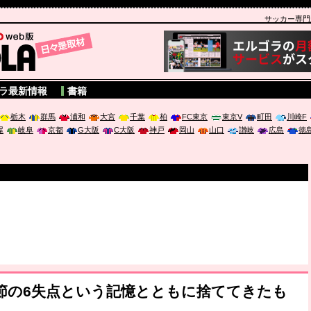
サッカー専門新聞
A
ラ最新情報
書籍
栃木
群馬
浦和
大宮
千葉
柏
FC東京
東京V
町田
川崎F
屋
岐阜
京都
G大阪
C大阪
神戸
岡山
山口
讃岐
広島
徳
節の6失点という記憶とともに捨ててきたも