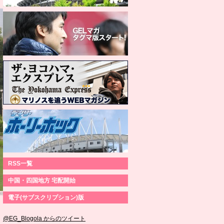
RSS一覧
中国・四国地方 宅配開始
AMERA
電子(サブスクリプション)版
@EG_Blogola からのツイート