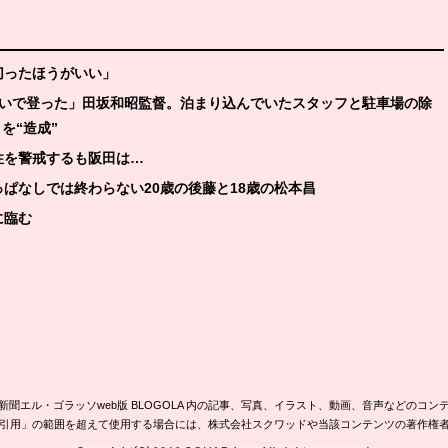
切ったほうがいい」
合いで登った」田坂和昭監督。泊まり込んでいたスタッフと駐車場の除
を“造成”
性を警戒するも阪田は…
っぱなしでは終わらない20歳の後藤と18歳の松本昌
に臨む
新聞エル・ゴラッソweb版 BLOGOLA 内の記事、写真、イラスト、動画、音声などのコン
引用」の範囲を超えて使用する場合には、株式会社スクワッドや当該コンテンツの著作権