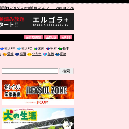
ELGOLAZO web版 BLOGOLA
- August 2026
定期購読
DL版
RSS
横浜FM
横浜FC
湘南
甲府
松本
島
愛媛
福岡
北九州
鳥栖
長崎