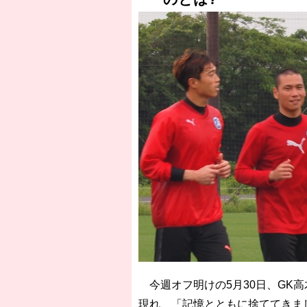
［3218号］WEEKLY EG SELECTION
［3219号］特別な覇者へ 大逆転か連
［3220号］伝説の王者、黄金のシャー
今週オフ明けの5月30日、GK
現れ、「記憶とともに捨ててきま