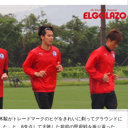
破か
レ
OLYMPUS DIGITAL C
高木駿がトレードマークのヒゲをきれいに剃ってグラウンドに
した」と、6失点して大敗した前節の甲府戦を振り返った。