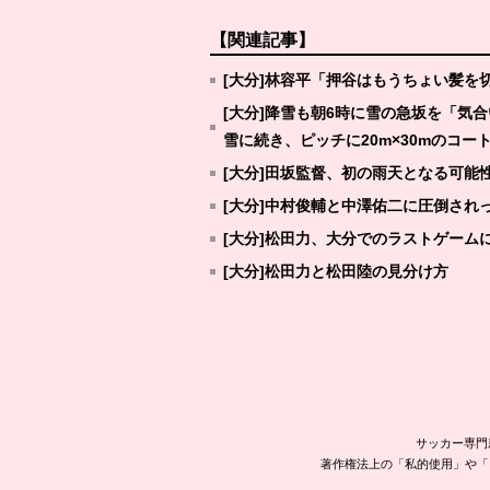
【関連記事】
[大分]林容平「押谷はもうちょい髪を
[大分]降雪も朝6時に雪の急坂を「気
雪に続き、ピッチに20m×30mのコート
[大分]田坂監督、初の雨天となる可能
[大分]中村俊輔と中澤佑二に圧倒され
[大分]松田力、大分でのラストゲーム
[大分]松田力と松田陸の見分け方
サッカー専門
著作権法上の「私的使用」や「