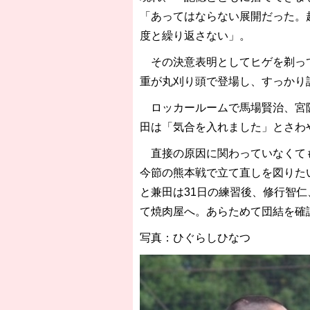
「あってはならない展開だった。
度と繰り返さない」。
その決意表明としてヒゲを剃って
重が丸刈り頭で登場し、すっかり
ロッカールームで馬場賢治、宮阪
田は「気合を入れました」とさわ
直接の原因に関わっていなくても
今節の熊本戦で立て直しを図りた
と兼田は31日の練習後、修行智仁
て焼肉屋へ。あらためて団結を確
写真：ひぐらしひなつ