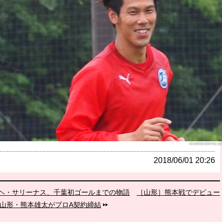
OLYMPUS DIGITAL C
2018/06/01 20:26
ヘ・サリーナス、千葉初ゴールまでの物語
［山形］熊本戦でデビュー
山形・熊本雄太がプロA契約締結