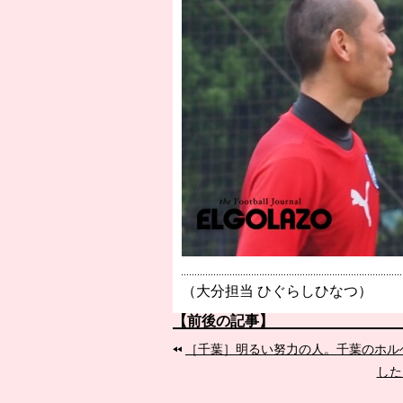
（大分担当 ひぐらしひなつ）
【前後の記事】
［千葉］明るい努力の人。千葉のホル
した