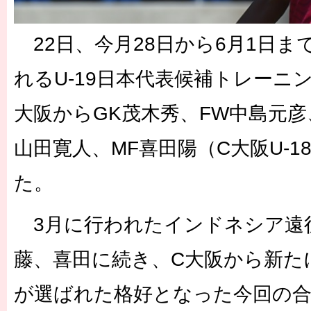
22日、今月28日から6月1日まで
れるU-19日本代表候補トレーニ
大阪からGK茂木秀、FW中島元彦
山田寛人、MF喜田陽（C大阪U-1
た。
3月に行われたインドネシア遠
藤、喜田に続き、C大阪から新た
が選ばれた格好となった今回の