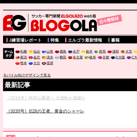
サッカー専門新聞ELGOLAZO web版 BLOGOLA
J練習場レポート
特集
エルゴラ最新情報
書籍
札幌
仙台
山形
鹿島
水戸
栃木
群馬
浦和
大宮
新潟
金沢
清水
磐田
名古屋
岐阜
京都
G大阪
C
チーム
熊本
大分
琉球
タグ
モバイル向けデザインで見る
最新記事
［3219号］特別な覇者へ 大逆転か連破か
［3220号］伝説の王者、黄金のシャーレ
［3230号］世界一への夢は終わらない