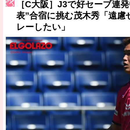
［C大阪］J3で好セーブ連発
［3223号］一丸。日本出陣
表”合宿に挑む茂木秀「遠慮
［3222号］史上最大のW杯開幕 注目は「個」
レーしたい」
長谷川 アーリアジャスールさんがシンポジウム「気候変動から命を