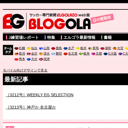
サッカー専門新聞ELGOLAZO web版 BLOGOLA
J練習場レポート
特集
エルゴラ最新情報
書籍
札幌
仙台
山形
鹿島
水戸
栃木
群馬
浦和
大宮
新潟
金沢
清水
磐田
名古屋
岐阜
京都
G大阪
C
チーム
熊本
大分
琉球
タグ
モバイル向けデザインで見る
最新記事
［3212号］WEEKLY EG SELECTION
［3213号］神戸か 名古屋か
［3214号］WEST制覇