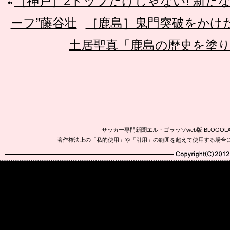
［神戸］2トップだけじゃない! 新た
ーフ”藤谷壮
［鹿島］鬼門突破をかけ
土居聖真「鹿島の歴史を塗
サッカー専門新聞エル・ゴラッソweb版 BLOG
著作権法上の「私的使用」や「引用」の範囲を超えて使用する場合
Copyright(C)2010-20