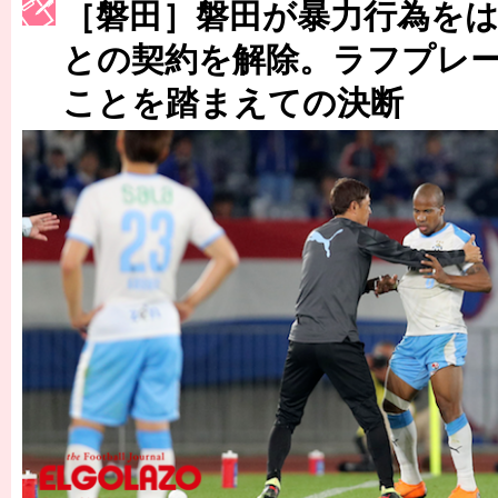
［磐田］磐田が暴力行為を
［3215号］WEEKLY EG SELECTION
との契約を解除。ラフプレ
［3216号］行く末占うラストワン
ことを踏まえての決断
［3217号］最高の景色へ出国
［3218号］WEEKLY EG SELECTION
［3219号］特別な覇者へ 大逆転か連破か
［3220号］伝説の王者、黄金のシャーレ