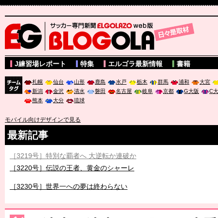
サッカー専門新聞ELGOLAZO web版 BLOGOLA
J練習場レポート
特集
エルゴラ最新情報
書籍
札幌
仙台
山形
鹿島
水戸
栃木
群馬
浦和
大宮
新潟
金沢
清水
磐田
名古屋
岐阜
京都
G大阪
C
チーム
熊本
大分
琉球
タグ
モバイル向けデザインで見る
最新記事
［3219号］特別な覇者へ 大逆転か連破か
［3220号］伝説の王者、黄金のシャーレ
［3230号］世界一への夢は終わらない
［3223号］一丸。日本出陣