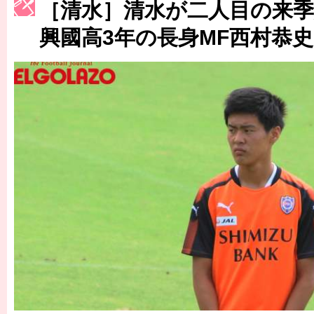
［清水］清水が二人目の来季
［3222号］史上最大のW杯開幕 注目は「個」
興國高3年の長身MF西村恭史
長谷川 アーリアジャスールさんがシンポジウム「気候変動から命を