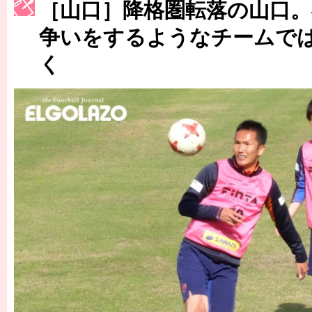
［山口］降格圏転落の山口。
［3223号］一丸。日本出陣
争いをするようなチームで
［3222号］史上最大のW杯開幕 注目は「個」
く
長谷川 アーリアジャスールさんがシンポジウム「気候変動から命を