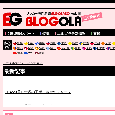
サッカー専門新聞ELGOLAZO web版 BLOGOLA
J練習場レポート
特集
エルゴラ最新情報
書籍
札幌
仙台
山形
鹿島
水戸
栃木
群馬
浦和
大宮
新潟
金沢
清水
磐田
名古屋
岐阜
京都
G大阪
C
チーム
熊本
大分
琉球
タグ
モバイル向けデザインで見る
最新記事
［3219号］特別な覇者へ 大逆転か連破か
［3220号］伝説の王者、黄金のシャーレ
［3230号］世界一への夢は終わらない