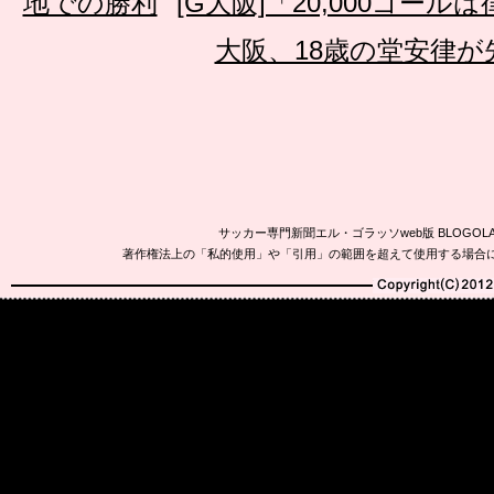
地での勝利
[G大阪]「20,000ゴー
大阪、18歳の堂安律が
サッカー専門新聞エル・ゴラッソweb版 BLOG
著作権法上の「私的使用」や「引用」の範囲を超えて使用する場合
Copyright(C)2010-20