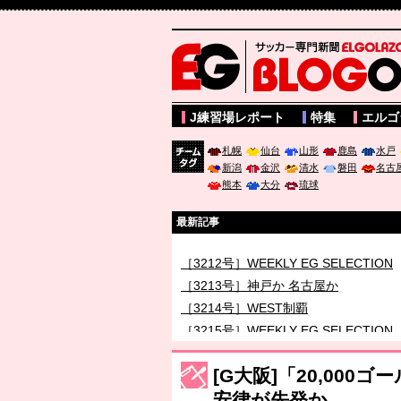
サッカー専門新聞ELGOLAZO web版 BLOGOL
J練習場レポート
特集
エルゴ
札幌
仙台
山形
鹿島
水戸
新潟
金沢
清水
磐田
名古
チーム
熊本
大分
琉球
タグ
最新記事
［3212号］WEEKLY EG SELECTION
［3213号］神戸か 名古屋か
［3214号］WEST制覇
［3215号］WEEKLY EG SELECTION
［3216号］行く末占うラストワン
[G大阪]「20,00
［3217号］最高の景色へ出国
安律が先発か