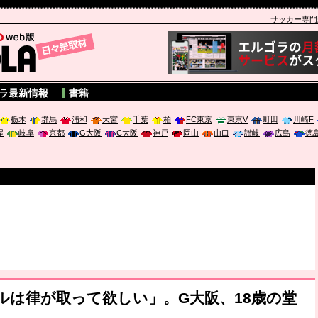
サッカー専門新聞
A
ラ最新情報
書籍
栃木
群馬
浦和
大宮
千葉
柏
FC東京
東京V
町田
川崎F
屋
岐阜
京都
G大阪
C大阪
神戸
岡山
山口
讃岐
広島
徳
0ゴールは律が取って欲しい」。G大阪、18歳の堂