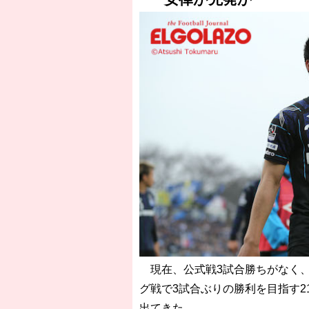
［3218号］WEEKLY EG SELECTION
［3219号］特別な覇者へ 大逆転か連
［3220号］伝説の王者、黄金のシャー
現在、公式戦3試合勝ちがなく、
グ戦で3試合ぶりの勝利を目指す2
出てきた。