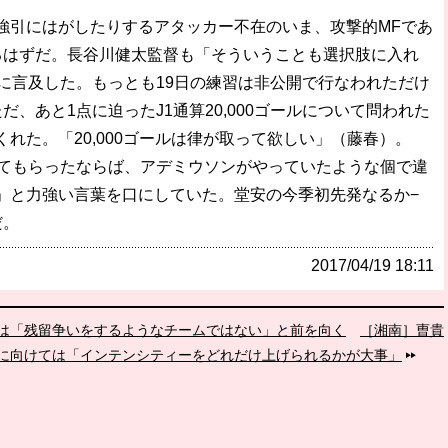
引にはがしたりするアタッカー不在のいま、攻撃的MFであ
るはずだ。長谷川健太監督も「そういうことも選択肢に入れ
に言及した。もっとも19日の練習は非公開で行なわれただけ
、あと1点に迫ったJ1通算20,000ゴールについて問われた
れた。「20,000ゴールは律が取って欲しい」（藤春）。
てもらったならば、アデミウソンがやっていたような個で違
」と力強い言葉を口にしていた。堂安の今季初先発なるか−
だ。
2017/04/19 18:11
は「残留争いをするようなチームではない」と前を向く
［湘南］曺貴
に向けては「インテンシティーをどれだけ上げられるかが大事」