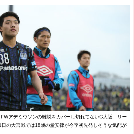
破か
レ
FWアデミウソンの離脱をカバーし切れてないG大阪。リー
1日の大宮戦では18歳の堂安律が今季初先発しそうな気配が