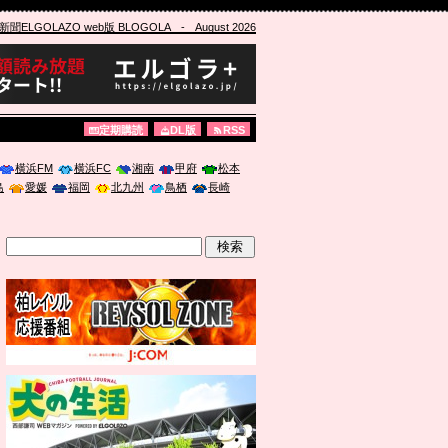
ELGOLAZO web版 BLOGOLA
- August 2026
定期購読
DL版
RSS
横浜FM
横浜FC
湘南
甲府
松本
島
愛媛
福岡
北九州
鳥栖
長崎