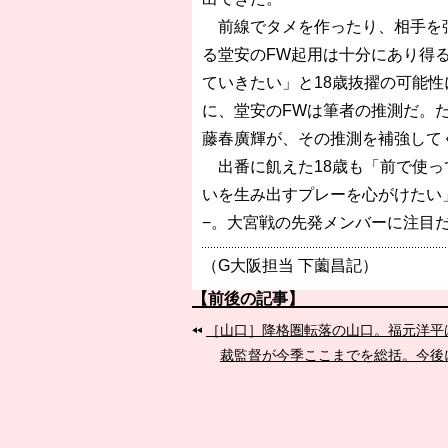
前線でタメを作ったり、相手を強
る堂安のFW起用は十分にあり得
ていきたい」と18歳抜擢の可能性
に、堂安のFWは筆者の推測だ。ただ
藤春廣輝が、その推測を補強してく
出番に飢えた18歳も「前で使っ
いを生み出すプレーを心がけたい
−。大宮戦の先発メンバーに注目
（G大阪担当 下薗昌記）
【前後の記事】
［山口］降格圏転落の山口。福元洋平
裁監督が今季ここまでを総括。今後