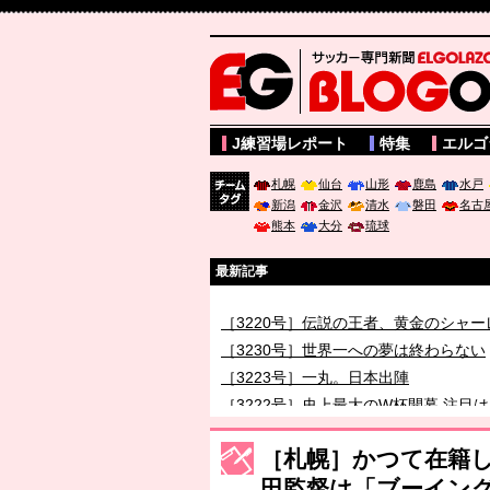
サッカー専門新聞ELGOLAZO web版 BLOGOL
J練習場レポート
特集
エルゴ
札幌
仙台
山形
鹿島
水戸
新潟
金沢
清水
磐田
名古
チーム
熊本
大分
琉球
タグ
最新記事
［3219号］特別な覇者へ 大逆転か連
［3220号］伝説の王者、黄金のシャー
［3230号］世界一への夢は終わらない
［3223号］一丸。日本出陣
［3222号］史上最大のW杯開幕 注目
長谷川 アーリアジャスールさんがシン
［札幌］かつて在籍
田監督は「ブーイン