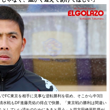
ムでFC東京を相手に見事な逆転勝利を収め、そこから中3日
・清水戦もDF進藤亮佑の得点で快勝。「東京戦の勝利は間違い
ムとしていい流れのなかにあると思う」と四方田修平監督が