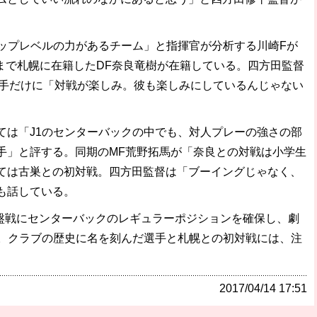
ップレベルの力があるチーム」と指揮官が分析する川崎Fが
年まで札幌に在籍したDF奈良竜樹が在籍している。四方田監督
選手だけに「対戦が楽しみ。彼も楽しみにしているんじゃない
は「J1のセンターバックの中でも、対人プレーの強さの部
手」と評する。同期のMF荒野拓馬が「奈良との対戦は小学生
ては古巣との初対戦。四方田監督は「ブーイングじゃなく、
も話している。
終盤戦にセンターバックのレギュラーポジションを確保し、劇
良。クラブの歴史に名を刻んだ選手と札幌との初対戦には、注
2017/04/14 17:51