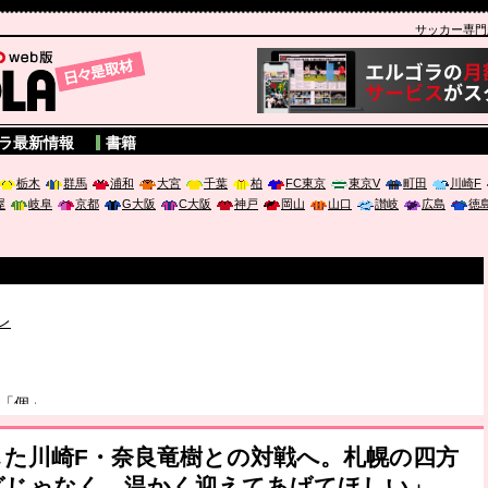
サッカー専門新聞
A
ラ最新情報
書籍
栃木
群馬
浦和
大宮
千葉
柏
FC東京
東京V
町田
川崎F
屋
岐阜
京都
G大阪
C大阪
神戸
岡山
山口
讃岐
広島
徳
破か
レ
は「個」
ポジウム「気候変動から命を守る ～エネルギー危機時代の猛暑対策～
した川崎F・奈良竜樹との対戦へ。札幌の四方
グじゃなく、温かく迎えてあげてほしい」