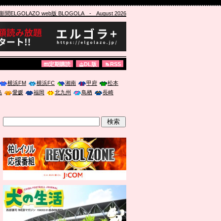
ELGOLAZO web版 BLOGOLA
- August 2026
定期購読
DL版
RSS
横浜FM
横浜FC
湘南
甲府
松本
島
愛媛
福岡
北九州
鳥栖
長崎
」に登壇