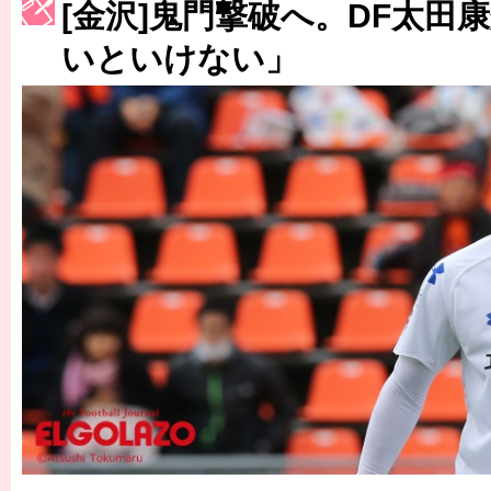
[金沢]鬼門撃破へ。DF太田
［3223号］一丸。日本出陣
いといけない」
［3222号］史上最大のW杯開幕 注目は「個」
長谷川 アーリアジャスールさんがシンポジウム「気候変動から命を