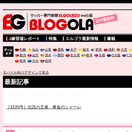
サッカー専門新聞ELGOLAZO web版 BLOGOLA
J練習場レポート
特集
エルゴラ最新情報
書籍
札幌
仙台
山形
鹿島
水戸
栃木
群馬
浦和
大宮
新潟
金沢
清水
磐田
名古屋
岐阜
京都
G大阪
C
チーム
熊本
大分
琉球
タグ
モバイル向けデザインで見る
最新記事
［3219号］特別な覇者へ 大逆転か連破か
［3220号］伝説の王者、黄金のシャーレ
［3230号］世界一への夢は終わらない