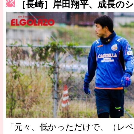
［3214号］WEST制覇
［長崎］岸田翔平、成長の
［3215号］WEEKLY EG SELECTION
［3216号］行く末占うラストワン
［3217号］最高の景色へ出国
［3218号］WEEKLY EG SELECTION
［3219号］特別な覇者へ 大逆転か連破か
［3220号］伝説の王者、黄金のシャーレ
「元々、低かっただけで、（レ