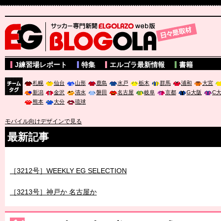
サッカー専門新聞ELGOLAZO web版 BLOGOLA
J練習場レポート
特集
エルゴラ最新情報
書籍
札幌
仙台
山形
鹿島
水戸
栃木
群馬
浦和
大宮
新潟
金沢
清水
磐田
名古屋
岐阜
京都
G大阪
C
チーム
熊本
大分
琉球
タグ
モバイル向けデザインで見る
最新記事
［3211号］世界一への 託されし26人
［3212号］WEEKLY EG SELECTION
［3213号］神戸か 名古屋か