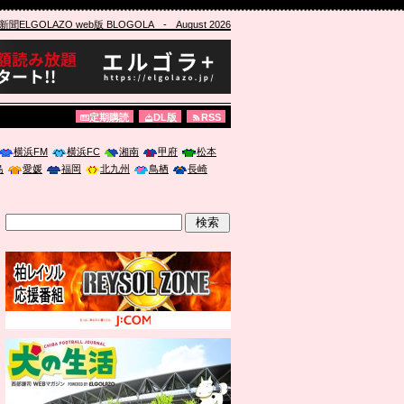
ELGOLAZO web版 BLOGOLA
- August 2026
定期購読
DL版
RSS
横浜FM
横浜FC
湘南
甲府
松本
島
愛媛
福岡
北九州
鳥栖
長崎
」に登壇