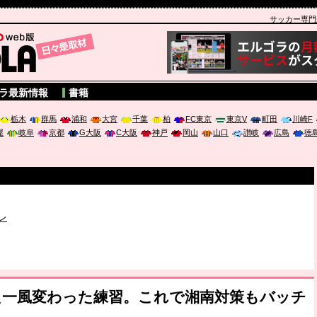
サッカー専門新聞
A
ラ最新情報
書籍
栃木
群馬
浦和
大宮
千葉
柏
FC東京
東京V
町田
川崎F
屋
岐阜
京都
G大阪
C大阪
神戸
岡山
山口
讃岐
広島
徳
破か
レ
は「個」
ポジウム「気候変動から命を守る ～エネルギー危機時代の猛暑対策～
た一風変わった練習。これで湘南対策もバッチ