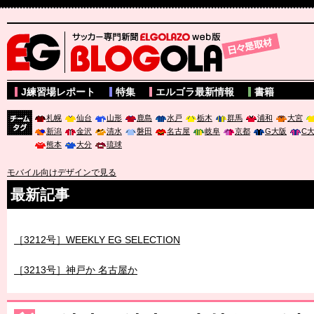
サッカー専門新聞ELGOLAZO web版 BLOGOLA
J練習場レポート
特集
エルゴラ最新情報
書籍
札幌
仙台
山形
鹿島
水戸
栃木
群馬
浦和
大宮
新潟
金沢
清水
磐田
名古屋
岐阜
京都
G大阪
C
チーム
熊本
大分
琉球
タグ
モバイル向けデザインで見る
最新記事
［3212号］WEEKLY EG SELECTION
［3213号］神戸か 名古屋か