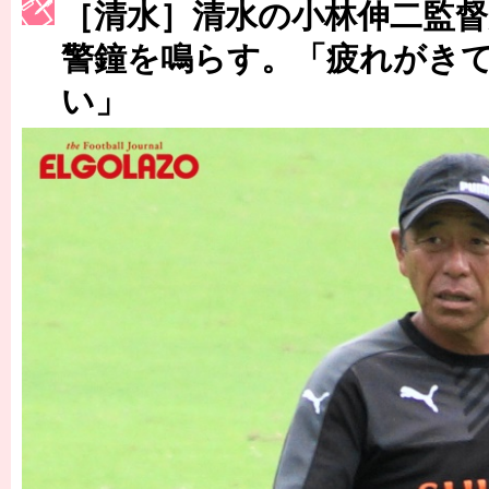
［3214号］WEST制覇
［清水］清水の小林伸二監
［3215号］WEEKLY EG SELECTION
警鐘を鳴らす。「疲れがき
い」
［3216号］行く末占うラストワン
［3217号］最高の景色へ出国
［3218号］WEEKLY EG SELECTION
［3219号］特別な覇者へ 大逆転か連破か
［3220号］伝説の王者、黄金のシャーレ