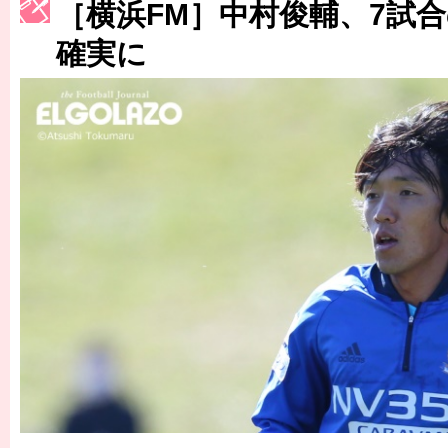
［横浜FM］中村俊輔、7試
［3222号］史上最大のW杯開幕 注目は「個」
確実に
長谷川 アーリアジャスールさんがシンポジウム「気候変動から命を