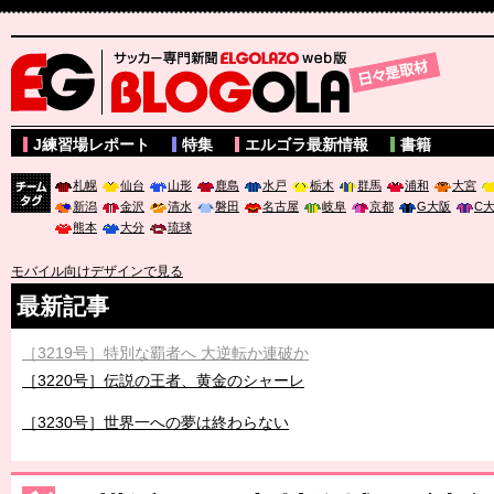
サッカー専門新聞ELGOLAZO web版 BLOGOLA
J練習場レポート
特集
エルゴラ最新情報
書籍
札幌
仙台
山形
鹿島
水戸
栃木
群馬
浦和
大宮
新潟
金沢
清水
磐田
名古屋
岐阜
京都
G大阪
C
チーム
熊本
大分
琉球
タグ
モバイル向けデザインで見る
最新記事
［3219号］特別な覇者へ 大逆転か連破か
［3220号］伝説の王者、黄金のシャーレ
［3230号］世界一への夢は終わらない
［3223号］一丸。日本出陣