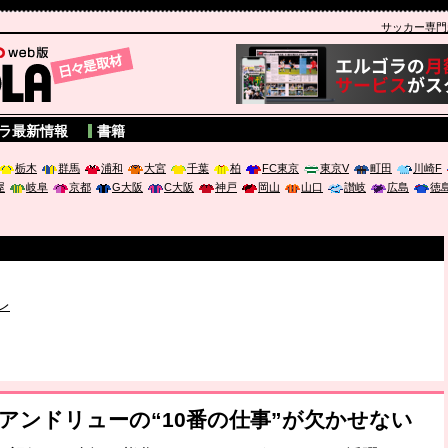
サッカー専門新聞
A
ラ最新情報
書籍
栃木
群馬
浦和
大宮
千葉
柏
FC東京
東京V
町田
川崎F
屋
岐阜
京都
G大阪
C大阪
神戸
岡山
山口
讃岐
広島
徳
破か
レ
は「個」
ポジウム「気候変動から命を守る ～エネルギー危機時代の猛暑対策～
谷アンドリューの“10番の仕事”が欠かせない