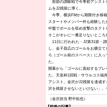
前節の讃岐戦で今季初アシストを
ムをJ2残留に導く。
今季、横浜FMから期限付き移籍
スタートやメンバー外も経験した
中盤でボールを収め攻撃のタクト
そこがオレに一番足りないところ
11日に行われた・J2第31節
し、金子昌広のゴールをお膳立て
ろ（ゴール前のスペース）に入っ
た。
開幕から「ゴールに直結するプレ
た。天皇杯1回戦・サウルコス福井
アシスト。金沢がJ2残留を達成す
沢を残留させないといけない」。
（金沢担当 野中拓也）
【前後の記事】