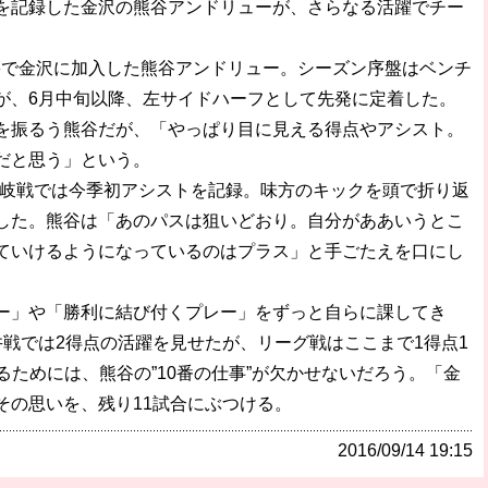
記録した金沢の熊谷アンドリューが、さらなる活躍でチー
で金沢に加入した熊谷アンドリュー。シーズン序盤はベンチ
が、6月中旬以降、左サイドハーフとして先発に定着した。
を振るう熊谷だが、「やっぱり目に見える得点やアシスト。
だと思う」という。
・讃岐戦では今季初アシストを記録。味方のキックを頭で折り返
した。熊谷は「あのパスは狙いどおり。自分がああいうとこ
ていけるようになっているのはプラス」と手ごたえを口にし
ー」や「勝利に結び付くプレー」をずっと自らに課してき
戦では2得点の活躍を見せたが、リーグ戦はここまで1得点1
るためには、熊谷の”10番の仕事”が欠かせないだろう。「金
その思いを、残り11試合にぶつける。
2016/09/14 19:15