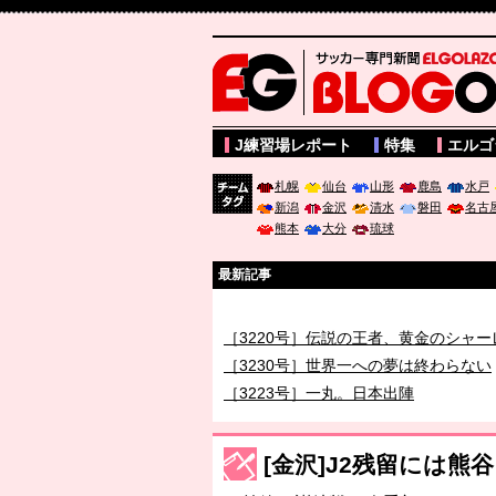
サッカー専門新聞ELGOLAZO web版 BLOGOL
J練習場レポート
特集
エルゴ
札幌
仙台
山形
鹿島
水戸
新潟
金沢
清水
磐田
名古
チーム
熊本
大分
琉球
タグ
最新記事
［3219号］特別な覇者へ 大逆転か連
［3220号］伝説の王者、黄金のシャー
［3230号］世界一への夢は終わらない
［3223号］一丸。日本出陣
［3222号］史上最大のW杯開幕 注目
長谷川 アーリアジャスールさんがシン
[金沢]J2残留には熊