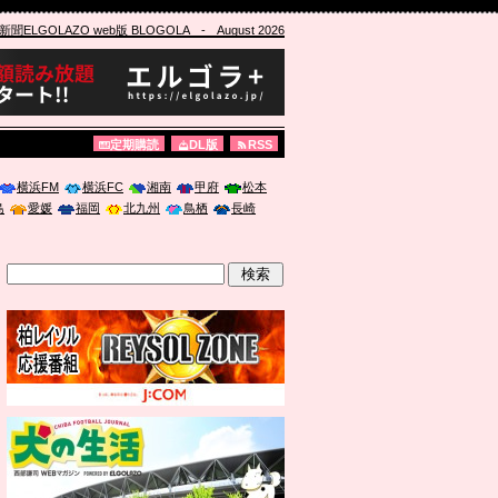
ELGOLAZO web版 BLOGOLA
- August 2026
定期購読
DL版
RSS
横浜FM
横浜FC
湘南
甲府
松本
島
愛媛
福岡
北九州
鳥栖
長崎
」に登壇