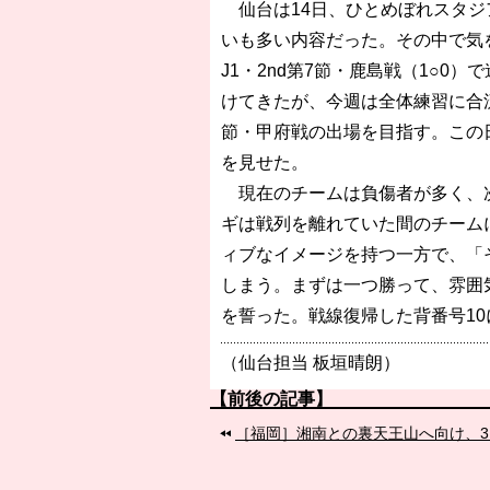
仙台は14日、ひとめぼれスタジ
いも多い内容だった。その中で気
J1・2nd第7節・鹿島戦（1○
けてきたが、今週は全体練習に合
節・甲府戦の出場を目指す。この
を見せた。
現在のチームは負傷者が多く、次
ギは戦列を離れていた間のチーム
ィブなイメージを持つ一方で、「
しまう。まずは一つ勝って、雰囲
を誓った。戦線復帰した背番号1
（仙台担当 板垣晴朗）
【前後の記事】
［福岡］湘南との裏天王山へ向け、