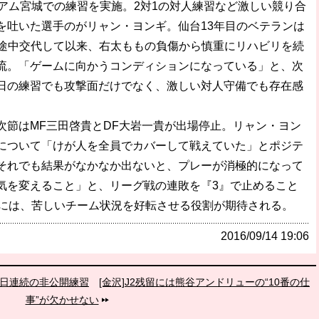
アム宮城での練習を実施。2対1の対人練習など激しい競り合
を吐いた選手のがリャン・ヨンギ。仙台13年目のベテランは
0）で途中交代して以来、右太ももの負傷から慎重にリハビリを続
流。「ゲームに向かうコンディションになっている」と、次
日の練習でも攻撃面だけでなく、激しい対人守備でも存在感
節はMF三田啓貴とDF大岩一貴が出場停止。リャン・ヨン
について「けが人を全員でカバーして戦えていた」とポジテ
それでも結果がなかなか出ないと、プレーが消極的になって
気を変えること」と、リーグ戦の連敗を『3』で止めること
0には、苦しいチーム状況を好転させる役割が期待される。
2016/09/14 19:06
3日連続の非公開練習
[金沢]J2残留には熊谷アンドリューの“10番の仕
事”が欠かせない