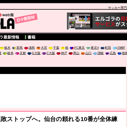
サッカー専門新聞
A
ラ最新情報
書籍
栃木
群馬
浦和
大宮
千葉
柏
FC東京
東京V
町田
川崎F
屋
岐阜
京都
G大阪
C大阪
神戸
岡山
山口
讃岐
広島
徳
敗ストップへ。仙台の頼れる10番が全体練