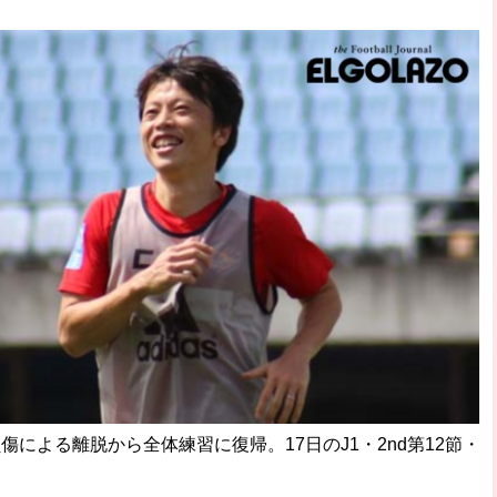
破か
レ
による離脱から全体練習に復帰。17日のJ1・2nd第12節・
。