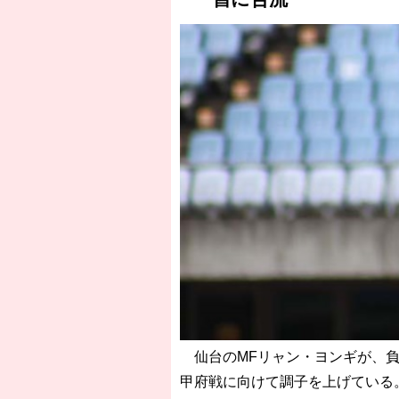
［3218号］WEEKLY EG SELECTION
［3219号］特別な覇者へ 大逆転か連
［3220号］伝説の王者、黄金のシャー
仙台のMFリャン・ヨンギが、負傷
甲府戦に向けて調子を上げている