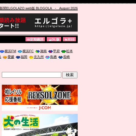
ELGOLAZO web版 BLOGOLA
- August 2026
定期購読
DL版
RSS
横浜FM
横浜FC
湘南
甲府
松本
島
愛媛
福岡
北九州
鳥栖
長崎