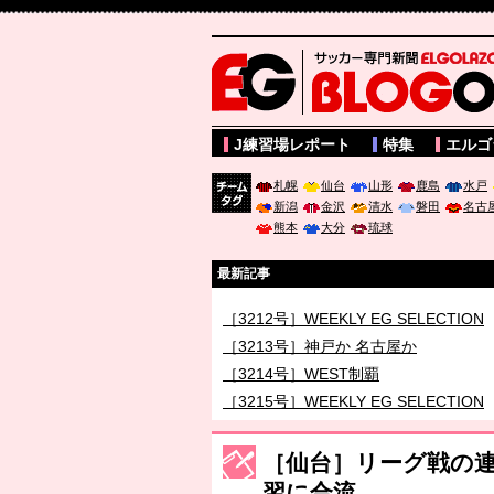
サッカー専門新聞ELGOLAZO web版 BLOGOL
J練習場レポート
特集
エルゴ
札幌
仙台
山形
鹿島
水戸
新潟
金沢
清水
磐田
名古
チーム
熊本
大分
琉球
タグ
最新記事
［3212号］WEEKLY EG SELECTION
［3213号］神戸か 名古屋か
［3214号］WEST制覇
［3215号］WEEKLY EG SELECTION
［3216号］行く末占うラストワン
［仙台］リーグ戦の連
［3217号］最高の景色へ出国
習に合流