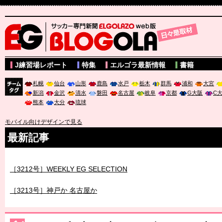
サッカー専門新聞ELGOLAZO web版 BLOGOLA
J練習場レポート
特集
エルゴラ最新情報
書籍
札幌
仙台
山形
鹿島
水戸
栃木
群馬
浦和
大宮
新潟
金沢
清水
磐田
名古屋
岐阜
京都
G大阪
C
チーム
熊本
大分
琉球
タグ
モバイル向けデザインで見る
最新記事
［3212号］WEEKLY EG SELECTION
［3213号］神戸か 名古屋か