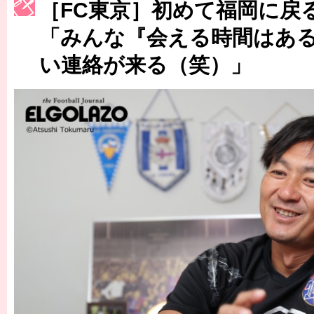
［3214号］WEST制覇
［FC東京］初めて福岡に戻
［3215号］WEEKLY EG SELECTION
「みんな『会える時間はあ
い連絡が来る（笑）」
［3216号］行く末占うラストワン
［3217号］最高の景色へ出国
［3218号］WEEKLY EG SELECTION
［3219号］特別な覇者へ 大逆転か連破か
［3220号］伝説の王者、黄金のシャーレ