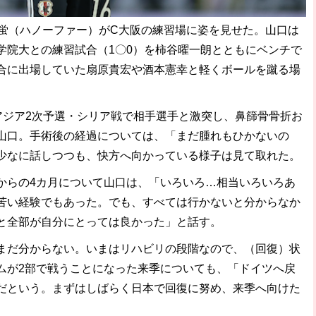
蛍（ハノーファー）がC大阪の練習場に姿を見せた。山口は
学院大との練習試合（1〇0）を柿谷曜一朗とともにベンチで
合に出場していた扇原貴宏や酒本憲幸と軽くボールを蹴る場
アジア2次予選・シリア戦で相手選手と激突し、鼻篩骨骨折お
山口。手術後の経過については、「まだ腫れもひかないの
少なに話しつつも、快方へ向かっている様子は見て取れた。
らの4カ月について山口は、「いろいろ…相当いろいろあ
苦い経験でもあった。でも、すべては行かないと分からなか
と全部が自分にとっては良かった」と話す。
だ分からない。いまはリハビリの段階なので、（回復）状
ムが2部で戦うことになった来季についても、「ドイツへ戻
だという。まずはしばらく日本で回復に努め、来季へ向けた