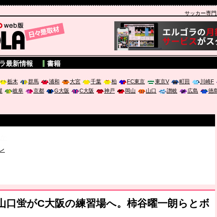
サッカー専門新聞
A
ラ最新情報
書籍
栃木
群馬
浦和
大宮
千葉
柏
FC東京
東京V
町田
川崎F
屋
岐阜
京都
G大阪
C大阪
神戸
岡山
山口
讃岐
広島
徳
破か
レ
は「個」
ポジウム「気候変動から命を守る ～エネルギー危機時代の猛暑対策～
の山口蛍がC大阪の練習場へ。柿谷曜一朗らとボ