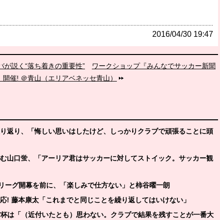
2016/04/30 19:47
バが説く“落ち着きの重要性”
ワークショップ『みんなでサッカー新聞
』開催! ＠青山（エリアベネッセ青山）
を振り返り、「悔しい思いはしたけど、しっかりクラブで頑張ることに頭
を組む山口蛍、「アーリア君はサッカーに対してストイック。サッカー観
のJリーグ開幕を前に、「楽しみで仕方ない」と柿谷曜一朗
呼応! 藤本康太「これまでと同じことを繰り返してはいけない」
ルW杯は「（近付いたとも）思わない。クラブで結果を残すことが一番大