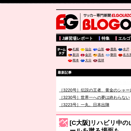
サッカー専門新聞ELGOLAZO web版 BLOGOL
J練習場レポート
特集
エルゴ
札幌
仙台
山形
鹿島
水戸
新潟
金沢
清水
磐田
名古
チーム
熊本
大分
琉球
タグ
最新記事
［3219号］特別な覇者へ 大逆転か連
［3220号］伝説の王者、黄金のシャー
［3230号］世界一への夢は終わらない
［3223号］一丸。日本出陣
［3222号］史上最大のW杯開幕 注目
長谷川 アーリアジャスールさんがシン
[C大阪]リハビリ中
ールを蹴る場面も