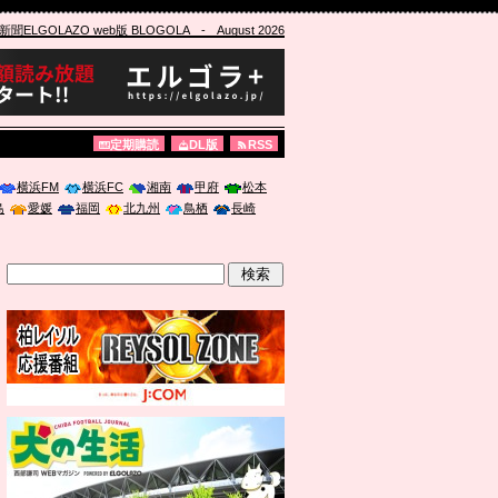
ELGOLAZO web版 BLOGOLA
- August 2026
定期購読
DL版
RSS
横浜FM
横浜FC
湘南
甲府
松本
島
愛媛
福岡
北九州
鳥栖
長崎
」に登壇