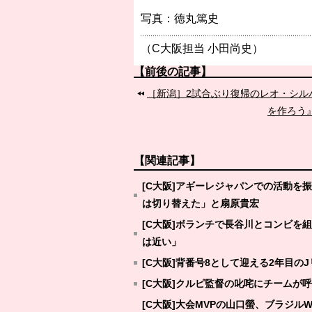
写真：徳丸篤史
（C大阪担当 小田尚史）
【前後の記事】
［新潟］2試合ぶり復帰のレオ・シル
を作ろう
【関連記事】
[C大阪]アギーレジャパンでの活動
は切り替えた」と扇原貴宏
[C大阪]ボランチで長谷川とコンビ
は近い」
[C大阪]背番号8として迎える2年目
[C大阪]クルピ監督の叱咤にチームが
[C大阪]大会MVPの山口螢、ブラジ