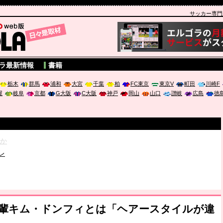
サッカー専門新聞
A
ラ最新情報
書籍
栃木
群馬
浦和
大宮
千葉
柏
FC東京
東京V
町田
川崎F
屋
岐阜
京都
G大阪
C大阪
神戸
岡山
山口
讃岐
広島
徳
破か
レ
は「個」
ポジウム「気候変動から命を守る ～エネルギー危機時代の猛暑対策～
先輩キム・ドンフィとは「ヘアースタイルが違