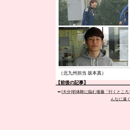
（北九州担当 坂本真）
【前後の記事】
[大分]初体験に臨む後藤「行くとこ
んなに遠