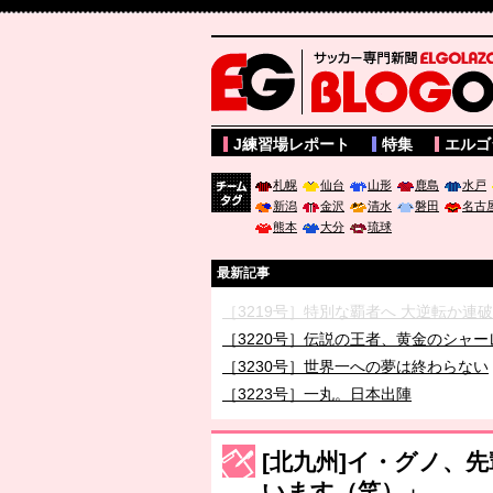
サッカー専門新聞ELGOLAZO web版 BLOGOL
J練習場レポート
特集
エルゴ
札幌
仙台
山形
鹿島
水戸
新潟
金沢
清水
磐田
名古
チーム
熊本
大分
琉球
タグ
最新記事
［3219号］特別な覇者へ 大逆転か連
［3220号］伝説の王者、黄金のシャー
［3230号］世界一への夢は終わらない
［3223号］一丸。日本出陣
［3222号］史上最大のW杯開幕 注目
長谷川 アーリアジャスールさんがシン
[北九州]イ・グノ、
います（笑）」