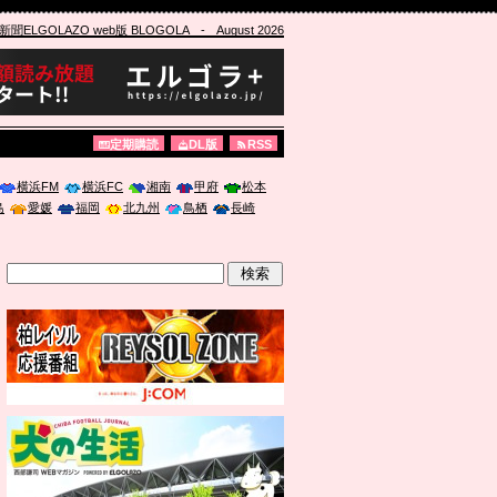
ELGOLAZO web版 BLOGOLA
- August 2026
定期購読
DL版
RSS
横浜FM
横浜FC
湘南
甲府
松本
島
愛媛
福岡
北九州
鳥栖
長崎
」に登壇