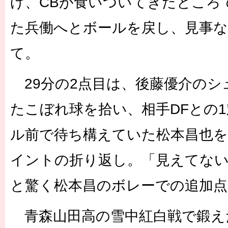
げ、CBが食いついてきたところ
た兵働へとボールを戻し、見事な
て。
29分の2点目は、後藤優介のシ
たこぼれ球を拾い、相手DFとの
ル前で待ち構えていた松本昌也
イントの折り返し。「見えてな
と驚く松本昌のボレーでの追加
青森山田高の雪中紅白戦で鍛え