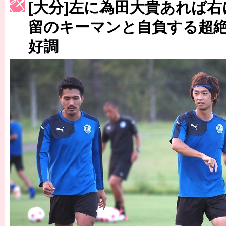
[大分]左に為田大貴あれば
［3223号］一丸。日本出陣
留のキーマンと自負する超
［3222号］史上最大のW杯開幕 注目は「個」
好調
長谷川 アーリアジャスールさんがシンポジウム「気候変動から命を