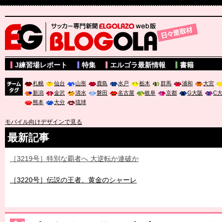
サッカー専門新聞ELGOLAZO web版 BLOGOLA
J練習場レポート
特集
エルゴラ最新情報
書籍
札幌
仙台
山形
鹿島
水戸
栃木
群馬
浦和
大宮
新潟
金沢
清水
磐田
名古屋
岐阜
京都
G大阪
C
チーム
熊本
大分
琉球
タグ
モバイル向けデザインで見る
最新記事
［3219号］特別な覇者へ 大逆転か連破か
［3220号］伝説の王者、黄金のシャーレ
［3230号］世界一への夢は終わらない