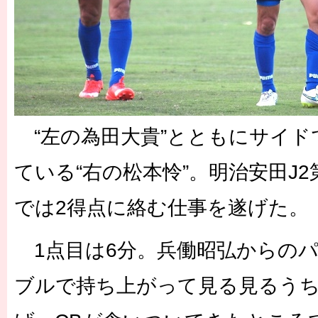
“左の為田大貴”とともにサイド
ている“右の松本怜”。明治安田J2第
では2得点に絡む仕事を遂げた。
1点目は6分。兵働昭弘からの
ブルで持ち上がって見る見るうち