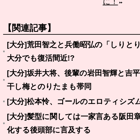
に！
【関連記事】
[大分]荒田智之と兵働昭弘の「しりと
大分でも復活間近!?
[大分]坂井大将、後輩の岩田智輝と吉
干し梅とのりたまも帯同
[大分]松本怜、ゴールのエロティシズ
[大分]髪型に関しては一家言ある阪田
化する後頭部に言及する