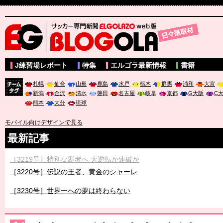
サッカー専門新聞ELGOLAZO web版 BLOGOLA
J練習場レポート
特集
エルゴラ最新情報
書籍
札幌
仙台
山形
鹿島
水戸
栃木
群馬
浦和
大宮
新潟
金沢
清水
磐田
名古屋
岐阜
京都
G大阪
C
チーム
熊本
大分
琉球
タグ
モバイル向けデザインで見る
最新記事
［3219号］特別な覇者へ 大逆転か連破か
［3220号］伝説の王者、黄金のシャーレ
［3230号］世界一への夢は終わらない
［3223号］一丸。日本出陣