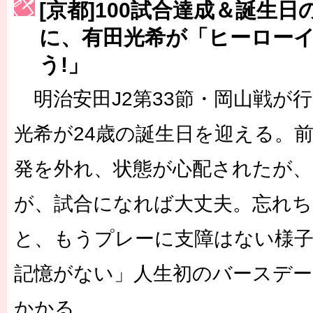
[京都]100試合達成＆誕生
［3222号］史上最大のW杯開幕 注目は「個」
に、有田光希が「ヒーロー
長谷川 アーリアジャスールさんがシンポジウム「気候変動から命を
う!」
明治安田J2第33節・岡山戦が行
光希が24歳の誕生日を迎える。
発を外れ、状態が心配されたが、
が、試合になれば大丈夫。忘れち
と、もうプレーに支障はない様
記憶がない」人生初のバースデー
かかる。