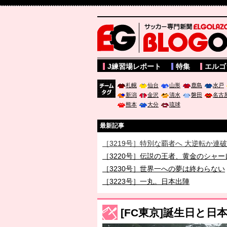
サッカー専門新聞ELGOLAZO web版 BLOGOL
J練習場レポート
特集
エルゴ
札幌
仙台
山形
鹿島
水戸
新潟
金沢
清水
磐田
名古
チーム
熊本
大分
琉球
タグ
最新記事
［3219号］特別な覇者へ 大逆転か連
［3220号］伝説の王者、黄金のシャー
［3230号］世界一への夢は終わらない
［3223号］一丸。日本出陣
［3222号］史上最大のW杯開幕 注目
[FC東京]誕生日と