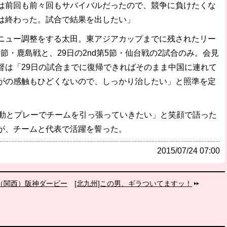
は前回も前々回もサバイバルだったので、競争に負けたくな
は終わった。試合で結果を出したい」
ュー調整をする太田。東アジアカップまでに残されたリー
第4節・鹿島戦と、29日の2nd第5節・仙台戦の2試合のみ。会見
督は「29日の試合までに復帰できればそのまま中国に連れて
がの感触もひどくないので、しっかり治したい」と照準を定
動とプレーでチームを引っ張っていきたい」と笑顔で語った
が、チームと代表で活躍を誓った。
2015/07/24 07:00
断 （関西）阪神ダービー
[北九州]この男、ギラついてますッ！