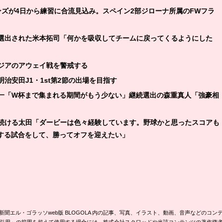
ーンズが4日から練習に合流見込み。スペイン2部ジローナ所属のFWフラ
に選出された米本拓司「何かを吸収してチームに戻ってくるようにした
アジアのアウェイ戦を警戒する
明治安田J1・1st第2節の出場を目指す
修一「W杯まで集まれる期間がもう少ない」継続選出の森重真人「強豪相
を続ける太田「ダービーは色々経験しています。野球かと思ったスコアも
する試合をして、勝ってオフを迎えたい」
新聞エル・ゴラッソweb版 BLOGOLA 内の記事、写真、イラスト、動画、音声などのコン