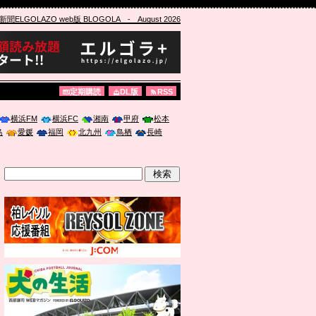
ELGOLAZO web版 BLOGOLA
- August 2026
定期購読
DL版
RSS
横浜FM
横浜FC
湘南
甲府
松本
島
愛媛
福岡
北九州
鳥栖
長崎