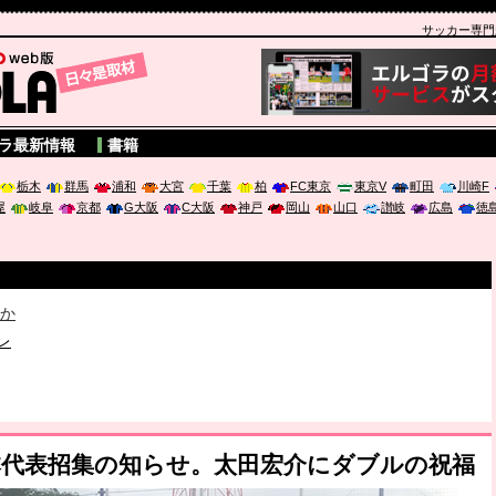
サッカー専門新聞
A
ラ最新情報
書籍
栃木
群馬
浦和
大宮
千葉
柏
FC東京
東京V
町田
川崎F
屋
岐阜
京都
G大阪
C大阪
神戸
岡山
山口
讃岐
広島
徳
破か
レ
は「個」
日本代表招集の知らせ。太田宏介にダブルの祝福