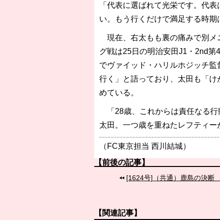
「代表に選ばれて光栄です。代表
い。もう行くだけで満足する時期
現在、右太もも裏の痛みで別メニ
グ戦は25日の明治安田J1・2nd
でヴァイッド・ハリルホジッチ監
行く」と語っており、太田も「け
めている。
「28歳、これからは責任なる行
太田。一つ歳を重ねたレフティー
（FC東京担当 西川結城）
【前後の記事】
[1624号]（共通）鹿島の決
【関連記事】