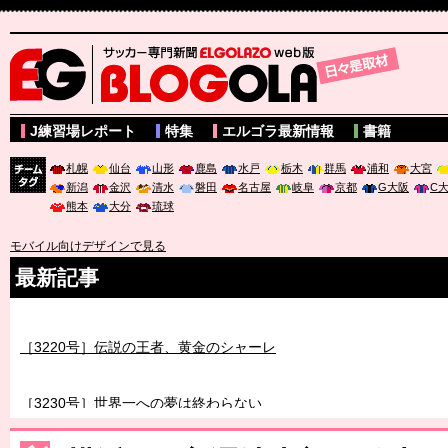
サッカー専門新聞ELGOLAZO web版 BLOGOLA
J練習場レポート
特集
エルゴラ最新情報
書籍
札幌
仙台
山形
鹿島
水戸
栃木
群馬
浦和
大宮
新潟
金沢
清水
磐田
名古屋
岐阜
京都
G大阪
C
チーム
熊本
大分
琉球
タグ
モバイル向けデザインで見る
最新記事
［3220号］伝説の王者、黄金のシャーレ
［3230号］世界一への夢は終わらない