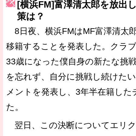
[横浜FM]富澤清太郎を放出
［3223号］一丸。日本出陣
策は？
［3222号］史上最大のW杯開幕 注目は「個」
8日夜、横浜FMはMF富澤清太郎
長谷川 アーリアジャスールさんがシンポジウム「気候変動から命を
移籍することを発表した。クラ
33歳になった僕自身の新たな挑
を忘れず、自分に挑戦し続けた
メントを発表し、3年半在籍した
た。
翌日、この決断についてエリク