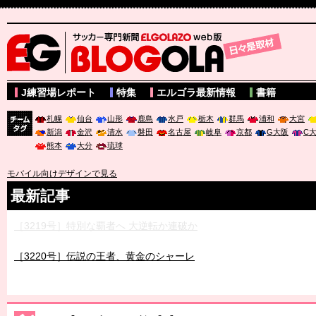
サッカー専門新聞ELGOLAZO web版 BLOGOLA
J練習場レポート
特集
エルゴラ最新情報
書籍
札幌
仙台
山形
鹿島
水戸
栃木
群馬
浦和
大宮
新潟
金沢
清水
磐田
名古屋
岐阜
京都
G大阪
C
チーム
熊本
大分
琉球
タグ
モバイル向けデザインで見る
最新記事
［3219号］特別な覇者へ 大逆転か連破か
［3220号］伝説の王者、黄金のシャーレ
［3230号］世界一への夢は終わらない