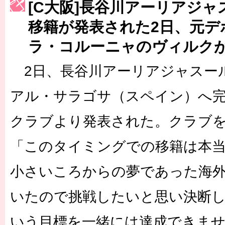
[C大阪]長谷川アーリアジ
［3223号］一丸。日本出陣
移籍が発表された2日、元デ
［3222号］史上最大のW杯開幕 注目は「個」
ラ・コルーニャのヴィルク
長谷川 アーリアジャスールさんがシンポジウム「気候変動から命を
2日、長谷川アーリアジャスール
アル・サラゴサ（スペイン）へ
クラブより発表された。クラブ
「このタイミングでの移籍は本
小さいころからの夢であった海
いたので挑戦したいと思い決断し
いう目標を一緒には達成できま