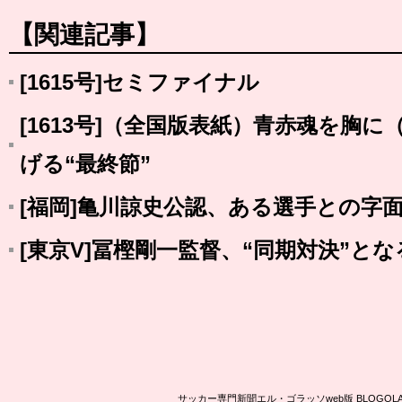
【関連記事】
[1615号]セミファイナル
[1613号]（全国版表紙）青赤魂を胸
げる“最終節”
[福岡]亀川諒史公認、ある選手との字
[東京V]冨樫剛一監督、“同期対決”と
サッカー専門新聞エル・ゴラッソweb版 BLOG