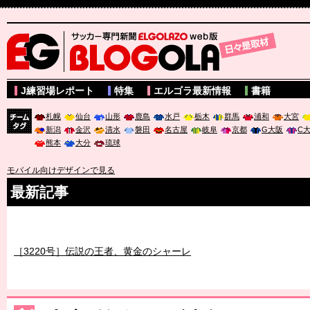
サッカー専門新聞ELGOLAZO web版 BLOGOLA
J練習場レポート
特集
エルゴラ最新情報
書籍
札幌
仙台
山形
鹿島
水戸
栃木
群馬
浦和
大宮
新潟
金沢
清水
磐田
名古屋
岐阜
京都
G大阪
C
チーム
熊本
大分
琉球
タグ
モバイル向けデザインで見る
最新記事
［3219号］特別な覇者へ 大逆転か連破か
［3220号］伝説の王者、黄金のシャーレ
［3230号］世界一への夢は終わらない