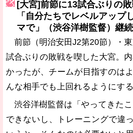
[大宮]前節に13試合ぶりの
［3223号］一丸。日本出陣
「自分たちでレベルアップ
［3222号］史上最大のW杯開幕 注目は「個」
マで」（渋谷洋樹監督）継
長谷川 アーリアジャスールさんがシンポジウム「気候変動から命を
前節（明治安田J2第20節）・東京
試合ぶりの敗戦を喫した大宮。内
かったが、チームが目指すのは
んな相手でも上回れるようにす
渋谷洋樹監督は「やってきたこ
できないし、トレーニングで違