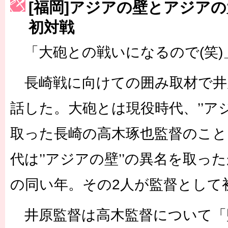
[福岡]アジアの壁とアジア
［3217号］最高の景色へ出国
［3218号］WEEKLY EG SELECTION
初対戦
［3219号］特別な覇者へ 大逆転か連破か
［3220号］伝説の王者、黄金のシャーレ
「大砲との戦いになるので(笑)
長崎戦に向けての囲み取材で井
話した。大砲とは現役時代、’’アジ
取った長崎の高木琢也監督のこと
代は’’アジアの壁’’の異名を取っ
の同い年。その2人が監督として
井原監督は高木監督について「