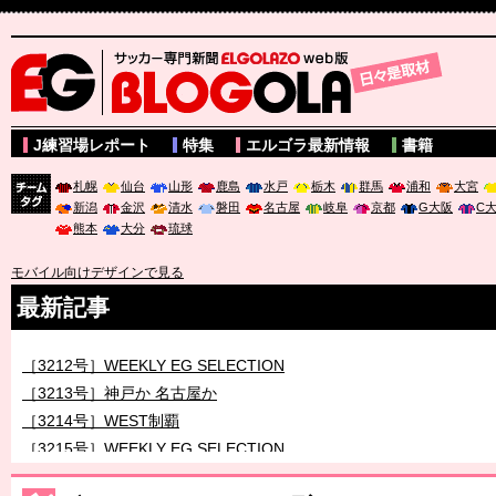
サッカー専門新聞ELGOLAZO web版 BLOGOLA
J練習場レポート
特集
エルゴラ最新情報
書籍
札幌
仙台
山形
鹿島
水戸
栃木
群馬
浦和
大宮
新潟
金沢
清水
磐田
名古屋
岐阜
京都
G大阪
C
チーム
熊本
大分
琉球
タグ
モバイル向けデザインで見る
最新記事
［3212号］WEEKLY EG SELECTION
［3213号］神戸か 名古屋か
［3214号］WEST制覇
［3215号］WEEKLY EG SELECTION
［3216号］行く末占うラストワン