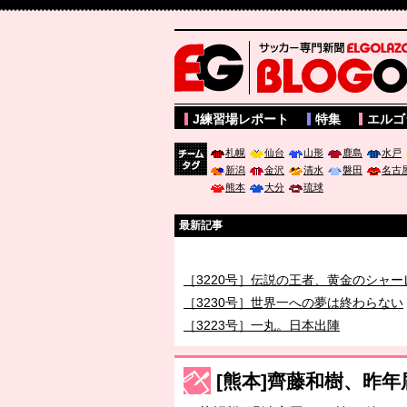
サッカー専門新聞ELGOLAZO web版 BLOGOL
J練習場レポート
特集
エルゴ
札幌
仙台
山形
鹿島
水戸
新潟
金沢
清水
磐田
名古
チーム
熊本
大分
琉球
タグ
最新記事
［3219号］特別な覇者へ 大逆転か連
［3220号］伝説の王者、黄金のシャー
［3230号］世界一への夢は終わらない
［3223号］一丸。日本出陣
［3222号］史上最大のW杯開幕 注目
長谷川 アーリアジャスールさんがシン
[熊本]齊藤和樹、昨