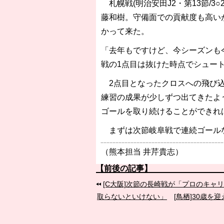
札幌戦(明治安田J2・第13節/3
藤和樹。守備面での貢献度も高い
かって来た。
「去年もですけど、今シーズンも
戦の1点目は抜けた時点でシュー
2点目となったクロスへの飛び込
練習の成果が少しずつ出てきたよ
ゴールを取り続けることができれ
まずは次節岐阜戦で連続ゴール
（熊本担当 井芹貴志）
【前後の記事】
[C大阪]次節の長崎戦が「プロのキャ
取らないといけない」
[鳥栖]30歳