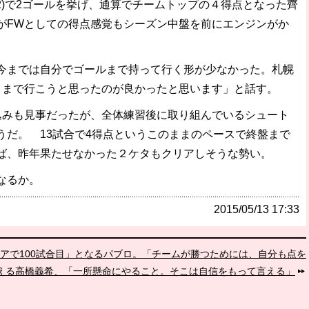
○2)で2ゴールを挙げ、通算でチームトップの４得点となった齊
がFWとしての得点感覚もシーズン中盤を前にエンジンがか
今までは自分でゴールまで持って行く形が少なかった。札幌
トまで行こうと思ったのが良かったと思います」と話す。
みも見事だったが、全体練習後に取り組んでいるシュート
うだ。 13試合で4得点というこのままのペースで終盤まで
ば、昨年果たせなかった２ケタもクリアしそうな勢い。
なるか。
2015/05/13 17:33
リアで100試合目」となるパブロ。「チームが勝つためには、自分も点を
を迎える高橋義希、「一所懸命にやること。そこは自信をもって言える」