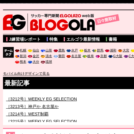
サッカー専門新聞ELGOLAZO web版 BLOGOLA
J練習場レポート
特集
エルゴラ最新情報
書籍
札幌
仙台
山形
鹿島
水戸
栃木
群馬
浦和
大宮
新潟
金沢
清水
磐田
名古屋
岐阜
京都
G大阪
C
チーム
熊本
大分
琉球
タグ
モバイル向けデザインで見る
最新記事
［3212号］WEEKLY EG SELECTION
［3213号］神戸か 名古屋か
［3214号］WEST制覇
［3215号］WEEKLY EG SELECTION
［3216号］行く末占うラストワン