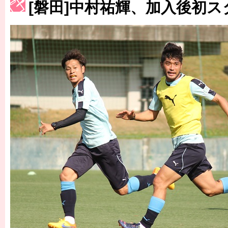
[磐田]中村祐輝、加入後初
［3217号］最高の景色へ出国
［3218号］WEEKLY EG SELECTION
［3219号］特別な覇者へ 大逆転か連破か
［3220号］伝説の王者、黄金のシャーレ