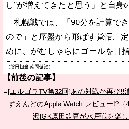
し”が増えてきたと思う」と自身
札幌戦では、「90分を計算で
ので」と序盤から飛ばす覚悟。定
めに、がむしゃらにゴールを目
（磐田担当 南間健治）
【前後の記事】
[エルゴラTV第32回]あの対戦が再び!!
ずえんどのApple Watch レビュー!?
沢]GK原田欽庸が水戸戦を楽