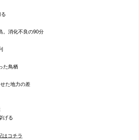
切る
島。消化不良の90分
利
った鳥栖
見せた地力の差
表
挙げる
配はコチラ