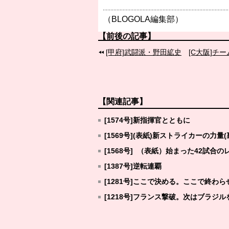
（BLOGOLA編集部）
【前後の記事】
[甲府]武闘派・野田絋史
[C大阪]
【関連記事】
[1574号]新指揮官とともに
[1569号](表紙)新ストライカーの力
[1568号] （表紙）始まった42試合
[1387号]逆転連覇
[1281号]ここで決める。ここで終わら
[1218号]フランス撃破。次はブラジルを