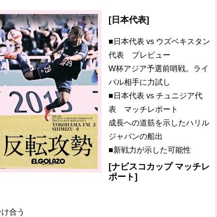
[日本代表]
■日本代表 vs ウズベキスタン
代表 プレビュー
W杯アジア予選前哨戦。ライ
バル相手に力試し
■日本代表 vs チュニジア代
表 マッチレポート
成長への道筋を示したハリル
ジャパンの船出
■新戦力が示した可能性
[ナビスコカップ マッチレ
ポート]
分け合う