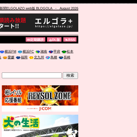
ELGOLAZO web版 BLOGOLA
- August 2026
定期購読
DL版
RSS
横浜FM
横浜FC
湘南
甲府
松本
島
愛媛
福岡
北九州
鳥栖
長崎