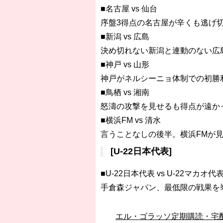
■名古屋 vs 仙台
序盤3得点の名古屋が辛くも逃げ
■新潟 vs 広島
決め切れない新潟と連動のない広
■神戸 vs 山形
神戸がネルシーニョ体制での初勝
■鳥栖 vs 湘南
怒濤の攻撃を見せるも得点が遠か
■横浜FM vs 清水
言うことなしの後半。横浜FMが
[U-22日本代表]
■U-22日本代表 vs U-22マカオ代
手倉森ジャパン、最低限の戦果を
エル・ゴラッソ定期購読・宅