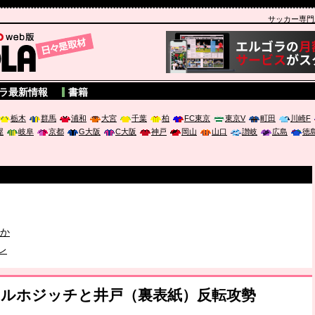
サッカー専門新聞
A
ラ最新情報
書籍
栃木
群馬
浦和
大宮
千葉
柏
FC東京
東京V
町田
川崎F
屋
岐阜
京都
G大阪
C大阪
神戸
岡山
山口
讃岐
広島
徳
破か
レ
）ハリルホジッチと井戸（裏表紙）反転攻勢
は「個」