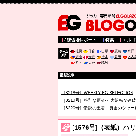
サッカー専門新聞ELGOLAZO web版 BLOGOL
J練習場レポート
特集
エルゴ
札幌
仙台
山形
鹿島
水戸
新潟
金沢
清水
磐田
名古
チーム
熊本
大分
琉球
タグ
最新記事
［3217号］最高の景色へ出国
［3218号］WEEKLY EG SELECTION
［3219号］特別な覇者へ 大逆転か連
［3220号］伝説の王者、黄金のシャー
［3230号］世界一への夢は終わらない
［3223号］一丸。日本出陣
[1576号]（表紙
［3222号］史上最大のW杯開幕 注目