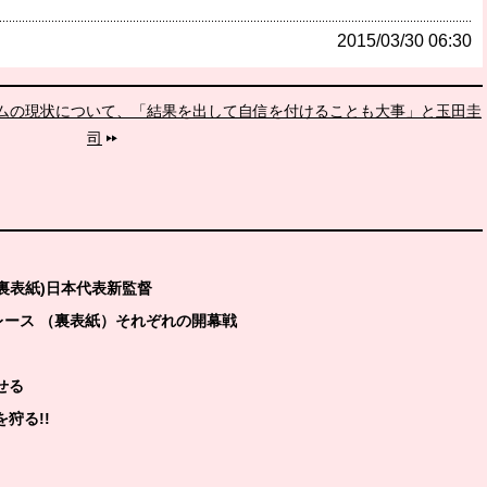
2015/03/30 06:30
チームの現状について、「結果を出して自信を付けることも大事」と玉田圭
司
量(裏表紙)日本代表新監督
のレース （裏表紙）それぞれの開幕戦
せる
狩る!!