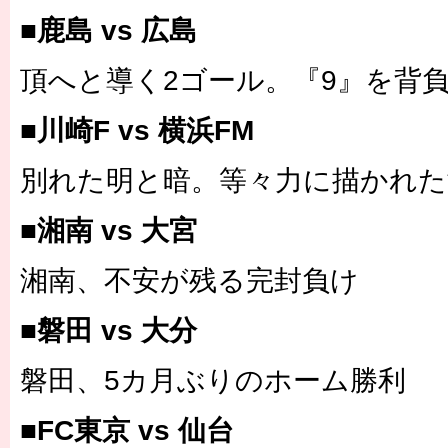
■鹿島 vs 広島
頂へと導く2ゴール。『9』を背
■川崎F vs 横浜FM
別れた明と暗。等々力に描かれ
■湘南 vs 大宮
湘南、不安が残る完封負け
■磐田 vs 大分
磐田、5カ月ぶりのホーム勝利
■FC東京 vs 仙台