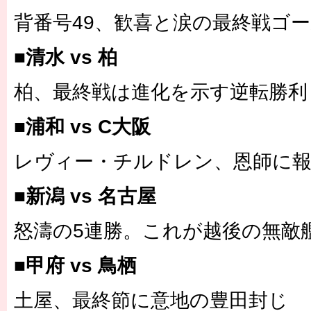
背番号49、歓喜と涙の最終戦ゴ
■清水 vs 柏
柏、最終戦は進化を示す逆転勝利
■浦和 vs C大阪
レヴィー・チルドレン、恩師に
■新潟 vs 名古屋
怒濤の5連勝。これが越後の無敵
■甲府 vs 鳥栖
土屋、最終節に意地の豊田封じ