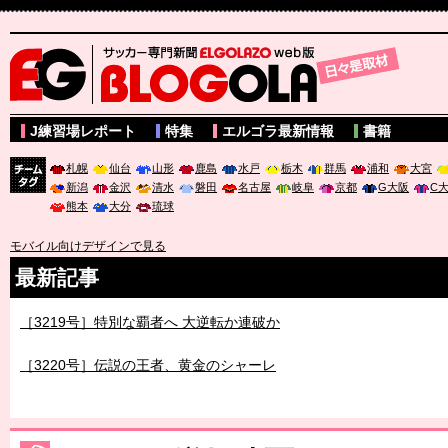
サッカー専門新聞ELGOLAZO web版 BLOGOLA
J練習場レポート
特集
エルゴラ最新情報
書籍
札幌
仙台
山形
鹿島
水戸
栃木
群馬
浦和
大宮
新潟
金沢
清水
磐田
名古屋
岐阜
京都
G大阪
C
チーム
熊本
大分
琉球
タグ
モバイル向けデザインで見る
最新記事
［3219号］特別な覇者へ 大逆転か連破か
［3220号］伝説の王者、黄金のシャーレ