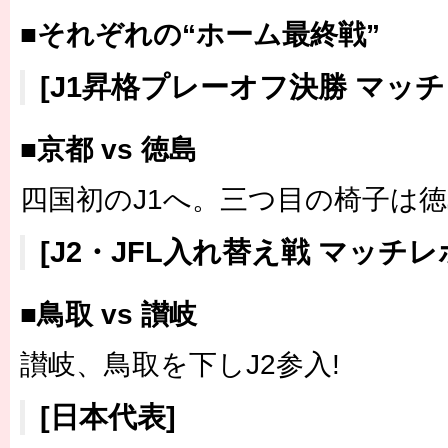
■それぞれの“ホーム最終戦”
[J1昇格プレーオフ決勝 マッチ
■京都 vs 徳島
四国初のJ1へ。三つ目の椅子は
[J2・JFL入れ替え戦 マッチレ
■鳥取 vs 讃岐
讃岐、鳥取を下しJ2参入!
[日本代表]