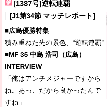
［3230号］世界一への夢は終わらない
[1387号]逆転連覇
［3223号］一丸。日本出陣
[J1第34節 マッチレポート]
［3222号］史上最大のW杯開幕 注目は「個」
■広島優勝特集
積み重ねた先の景色、“逆転連覇”
■MF 35 中島 浩司（広島）
INTERVIEW
「俺はアンチメジャーですから
ね。あっ、だから良かったんで
すね」