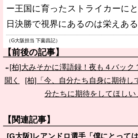
ー王国に育ったストライカーに
日決勝で視界にあるのは栄えあ
（G大阪担当 下薗昌記）
【前後の記事】
[柏]大みそかに澤語録！夜も４バッ
聞く
[柏]「今、自分たち自身に期待
分たちに期待をしてほしい
【関連記事】
[G大阪]レアンドロ選手「僕にとって