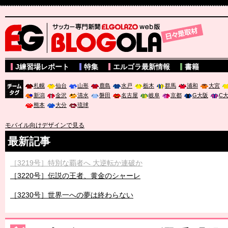
サッカー専門新聞ELGOLAZO web版 BLOGOLA
J練習場レポート
特集
エルゴラ最新情報
書籍
札幌
仙台
山形
鹿島
水戸
栃木
群馬
浦和
大宮
新潟
金沢
清水
磐田
名古屋
岐阜
京都
G大阪
C
チーム
熊本
大分
琉球
タグ
モバイル向けデザインで見る
最新記事
［3219号］特別な覇者へ 大逆転か連破か
［3220号］伝説の王者、黄金のシャーレ
［3230号］世界一への夢は終わらない
［3223号］一丸。日本出陣