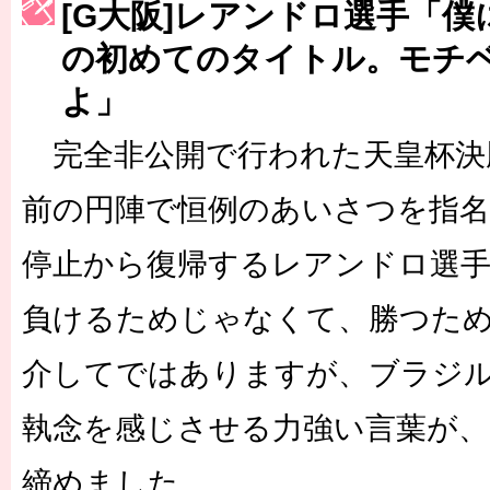
[G大阪]レアンドロ選手「
［3222号］史上最大のW杯開幕 注目は「個」
の初めてのタイトル。モチ
長谷川 アーリアジャスールさんがシンポジウム「気候変動から命を
よ」
完全非公開で行われた天皇杯決
前の円陣で恒例のあいさつを指
停止から復帰するレアンドロ選
負けるためじゃなくて、勝つた
介してではありますが、ブラジ
執念を感じさせる力強い言葉が、
締めました。