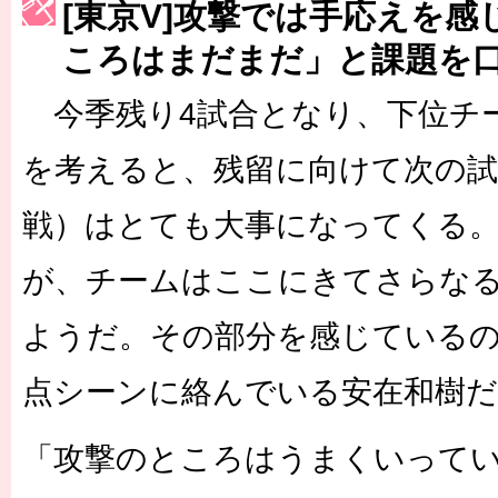
[東京V]攻撃では手応えを
［3222号］史上最大のW杯開幕 注目は「個」
ころはまだまだ」と課題を
今季残り4試合となり、下位チ
を考えると、残留に向けて次の試
戦）はとても大事になってくる
が、チームはここにきてさらな
ようだ。その部分を感じているの
点シーンに絡んでいる安在和樹だ
「攻撃のところはうまくいって