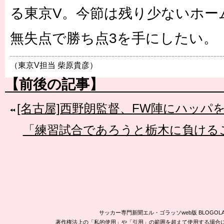
る東京V。今節は残り少ないホー
無失点で勝ち点3を手にしたい。
（東京V担当 柴原貴彦）
【前後の記事】
[名古屋]西野朗監督、FW陣にハッパ
「練習試合であろうと栃木に負ける
サッカー専門新聞エル・ゴラッソweb版 BLOG
著作権法上の「私的使用」や「引用」の範囲を超えて使用する場合