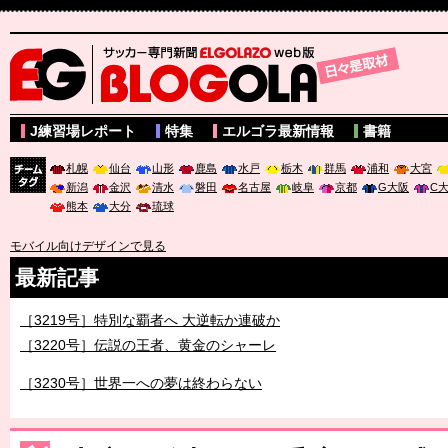
サッカー専門新聞ELGOLAZO web版 BLOGOLA
J練習場レポート
特集
エルゴラ最新情報
書籍
札幌
仙台
山形
鹿島
水戸
栃木
群馬
浦和
大宮
新潟
金沢
清水
磐田
名古屋
岐阜
京都
G大阪
C
チーム
熊本
大分
琉球
タグ
モバイル向けデザインで見る
最新記事
［3219号］特別な覇者へ 大逆転か連破か
［3220号］伝説の王者、黄金のシャーレ
［3230号］世界一への夢は終わらない
［3223号］一丸。日本出陣