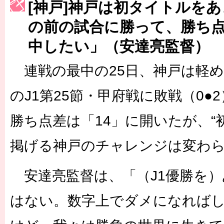
[神戸]神戸は初タイトルを
［3223号］一丸。日本出陣
の前の試合に勝って、勝ち点
［3222号］史上最大のW杯開幕 注目は「個」
中したい」（安達亮監督）
長谷川 アーリアジャスールさんがシンポジウム「気候変動から命を
連戦の最中の25日、神戸は軽め
のJ1第25節・甲府戦に敗戦（0●
勝ち点差は「14」に開いたが、“
掲げる神戸のチャレンジは変わ
安達亮監督は、「（J1優勝を）
はない。数字上でダメになれば