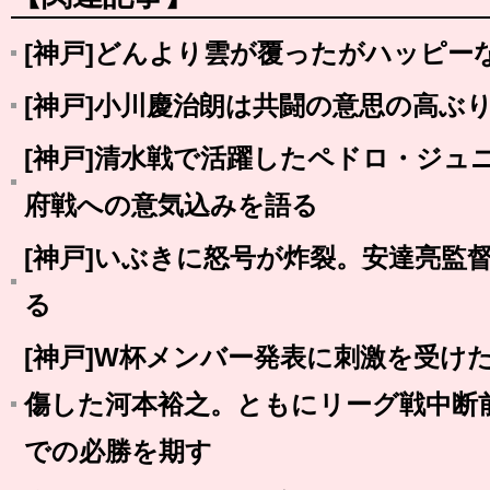
[神戸]どんより雲が覆ったがハッピー
[神戸]小川慶治朗は共闘の意思の高ぶ
[神戸]清水戦で活躍したペドロ・ジュ
府戦への意気込みを語る
[神戸]いぶきに怒号が炸裂。安達亮監
る
[神戸]W杯メンバー発表に刺激を受け
傷した河本裕之。ともにリーグ戦中断
での必勝を期す