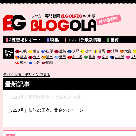
サッカー専門新聞ELGOLAZO web版 BLOGOLA
J練習場レポート
特集
エルゴラ最新情報
書籍
札幌
仙台
山形
鹿島
水戸
栃木
群馬
浦和
大宮
新潟
金沢
清水
磐田
名古屋
岐阜
京都
G大阪
C
チーム
熊本
大分
琉球
タグ
モバイル向けデザインで見る
最新記事
［3219号］特別な覇者へ 大逆転か連破か
［3220号］伝説の王者、黄金のシャーレ
［3230号］世界一への夢は終わらない