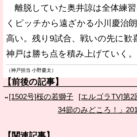
離脱していた奥井諒は全体練習
くピッチから遠ざかる小川慶治
高い。残り9試合、戦いの先に歓
神戸は勝ち点を積み上げていく。
（神戸担当 小野慶太）
【前後の記事】
[1502号]桜の若獅子
[エルゴラTV]第
34節のみどころ！」2014.
【関連記事】