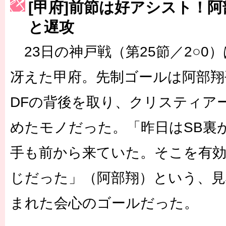
[甲府]前節は好アシスト！
［3223号］一丸。日本出陣
と遅攻
［3222号］史上最大のW杯開幕 注目は「個」
23日の神戸戦（第25節／2○0
冴えた甲府。先制ゴールは阿部翔
DFの背後を取り、クリスティア
めたモノだった。「昨日はSB裏
手も前から来ていた。そこを有
じだった」（阿部翔）という、見
まれた会心のゴールだった。