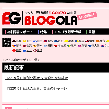
サッカー専門新聞ELGOLAZO web版 BLOGOLA
J練習場レポート
特集
エルゴラ最新情報
書籍
札幌
仙台
山形
鹿島
水戸
栃木
群馬
浦和
大宮
新潟
金沢
清水
磐田
名古屋
岐阜
京都
G大阪
C
チーム
熊本
大分
琉球
タグ
モバイル向けデザインで見る
最新記事
［3219号］特別な覇者へ 大逆転か連破か
［3220号］伝説の王者、黄金のシャーレ
［3230号］世界一への夢は終わらない