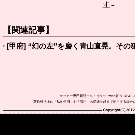
す
【関連記事】
[甲府] “幻の左”を磨く青山直晃。その
サッカー専門新聞エル・ゴラッソweb版 BLOG
著作権法上の「私的使用」や「引用」の範囲を超えて使用する場合
Copyright(C)2010-20